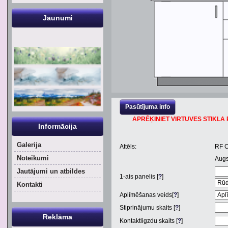
Jaunumi
Pasūtījuma info
APRĒĶINIET VIRTUVES STIKLA P
Informācija
Galerija
Attēls:
RF 
Noteikumi
Aug
Jautājumi un atbildes
1
-ais panelis [
?
]
Kontakti
Aplīmēšanas veids[
?
]
Stiprinājumu skaits [
?
]
Reklāma
Kontaktligzdu skaits [
?
]