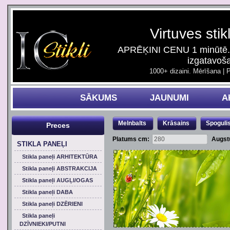
Virtuves stik
APRĒĶINI CENU 1 minūtē. 
izgatavoš
1000+ dizaini. Mērīšana | 
SĀKUMS
JAUNUMI
A
Melnbalts
Krāsains
Spoguli
Preces
Platums cm:
Augst
STIKLA PANEĻI
Stikla paneļi ARHITEKTŪRA
Stikla paneļi ABSTRAKCIJA
Stikla paneļi AUGĻI/OGAS
Stikla paneļi DABA
Stikla paneļi DZĒRIENI
Stikla paneļi
DZĪVNIEKI/PUTNI