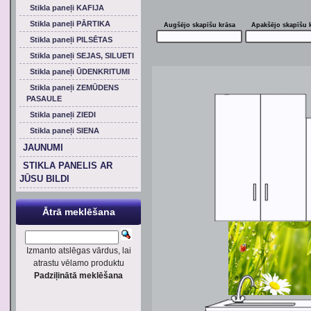
Stikla paneļi KAFIJA
Stikla paneļi PĀRTIKA
Augšējo skapīšu krāsa
Apakšējo skapīšu 
Stikla paneļi PILSĒTAS
Stikla paneļi SEJAS, SILUETI
Stikla paneļi ŪDENKRITUMI
Stikla paneļi ZEMŪDENS
PASAULE
Stikla paneļi ZIEDI
Stikla paneļi SIENA
JAUNUMI
STIKLA PANELIS AR
JŪSU BILDI
Ātrā meklēšana
Izmanto atslēgas vārdus, lai
atrastu vēlamo produktu
Padziļinātā meklēšana