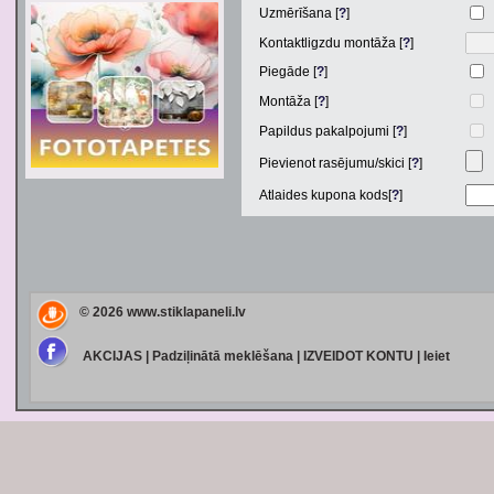
Uzmērīšana [
?
]
Kontaktligzdu montāža [
?
]
Piegāde [
?
]
Montāža [
?
]
Papildus pakalpojumi [
?
]
Pievienot rasējumu/skici [
?
]
Atlaides kupona kods[
?
]
© 2026
www.stiklapaneli.lv
AKCIJAS
|
Padziļinātā meklēšana
|
IZVEIDOT KONTU
|
Ieiet