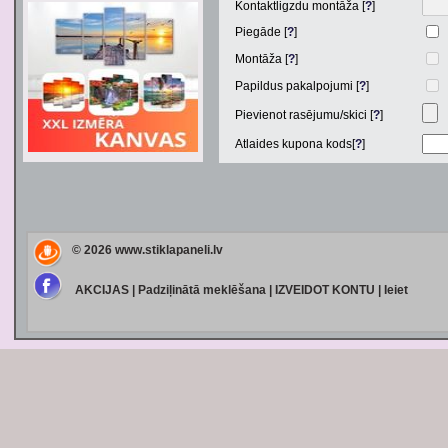
Kontaktligzdu montāža [
?
]
Piegāde [
?
]
Montāža [
?
]
Papildus pakalpojumi [
?
]
Pievienot rasējumu/skici [
?
]
Atlaides kupona kods[
?
]
© 2026
www.stiklapaneli.lv
AKCIJAS
|
Padziļinātā meklēšana
|
IZVEIDOT KONTU
|
Ieiet