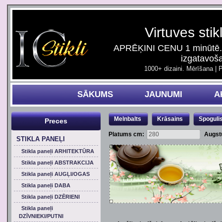
Virtuves stik
APRĒĶINI CENU 1 minūtē. 
izgatavoš
1000+ dizaini. Mērīšana | 
SĀKUMS
JAUNUMI
A
Melnbalts
Krāsains
Spoguli
Preces
Platums cm:
Augst
STIKLA PANEĻI
Stikla paneļi ARHITEKTŪRA
Stikla paneļi ABSTRAKCIJA
Stikla paneļi AUGĻI/OGAS
Stikla paneļi DABA
Stikla paneļi DZĒRIENI
Stikla paneļi
DZĪVNIEKI/PUTNI