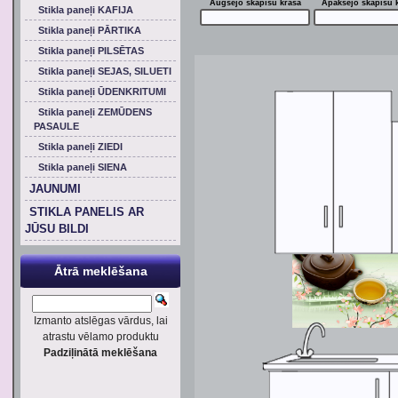
Augšējo skapīšu krāsa
Apakšējo skapīšu 
Stikla paneļi KAFIJA
Stikla paneļi PĀRTIKA
Stikla paneļi PILSĒTAS
Stikla paneļi SEJAS, SILUETI
Stikla paneļi ŪDENKRITUMI
Stikla paneļi ZEMŪDENS
PASAULE
Stikla paneļi ZIEDI
Stikla paneļi SIENA
JAUNUMI
STIKLA PANELIS AR
JŪSU BILDI
Ātrā meklēšana
Izmanto atslēgas vārdus, lai
atrastu vēlamo produktu
Padziļinātā meklēšana