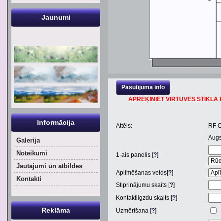
Jaunumi
Pasūtījuma info
APRĒĶINIET VIRTUVES STIKLA P
Informācija
Attēls:
RF 
Aug
Galerija
Noteikumi
1
-ais panelis [
?
]
Jautājumi un atbildes
Aplīmēšanas veids[
?
]
Kontakti
Stiprinājumu skaits [
?
]
Kontaktligzdu skaits [
?
]
Reklāma
Uzmērīšana [
?
]