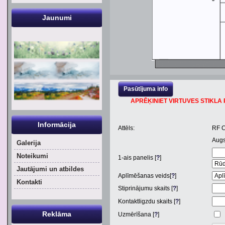
Jaunumi
Pasūtījuma info
APRĒĶINIET VIRTUVES STIKLA P
Informācija
Attēls:
RF 
Aug
Galerija
Noteikumi
1
-ais panelis [
?
]
Jautājumi un atbildes
Aplīmēšanas veids[
?
]
Kontakti
Stiprinājumu skaits [
?
]
Kontaktligzdu skaits [
?
]
Reklāma
Uzmērīšana [
?
]