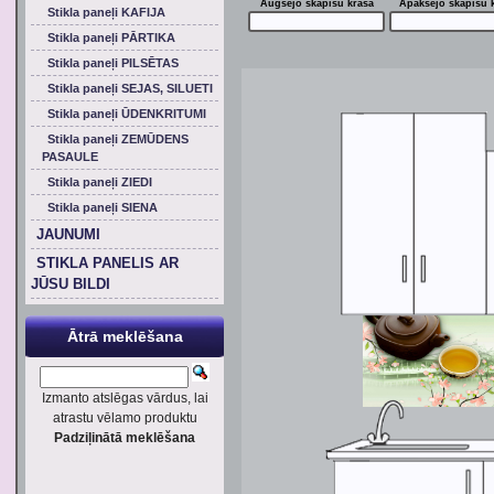
Augšējo skapīšu krāsa
Apakšējo skapīšu 
Stikla paneļi KAFIJA
Stikla paneļi PĀRTIKA
Stikla paneļi PILSĒTAS
Stikla paneļi SEJAS, SILUETI
Stikla paneļi ŪDENKRITUMI
Stikla paneļi ZEMŪDENS
PASAULE
Stikla paneļi ZIEDI
Stikla paneļi SIENA
JAUNUMI
STIKLA PANELIS AR
JŪSU BILDI
Ātrā meklēšana
Izmanto atslēgas vārdus, lai
atrastu vēlamo produktu
Padziļinātā meklēšana