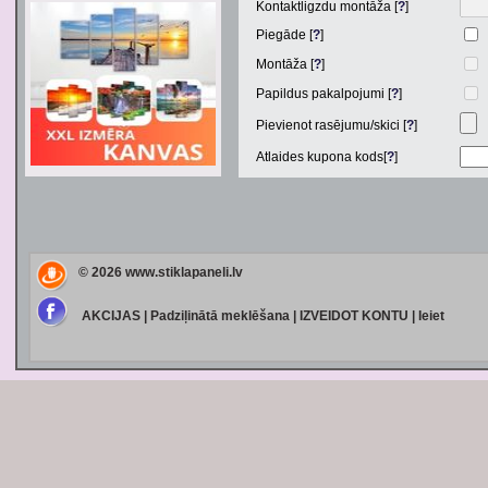
Kontaktligzdu montāža [
?
]
Piegāde [
?
]
Montāža [
?
]
Papildus pakalpojumi [
?
]
Pievienot rasējumu/skici [
?
]
Atlaides kupona kods[
?
]
© 2026
www.stiklapaneli.lv
AKCIJAS
|
Padziļinātā meklēšana
|
IZVEIDOT KONTU
|
Ieiet