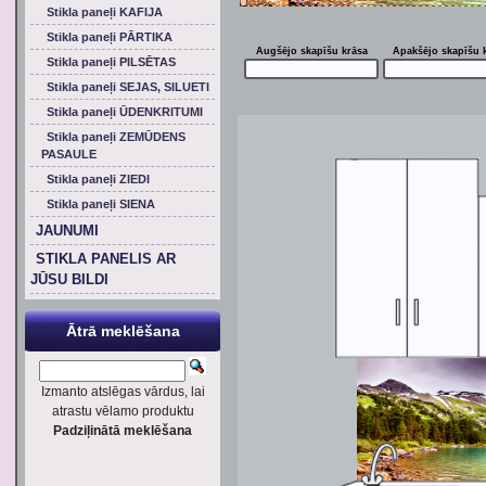
Stikla paneļi KAFIJA
Stikla paneļi PĀRTIKA
Augšējo skapīšu krāsa
Apakšējo skapīšu 
Stikla paneļi PILSĒTAS
Stikla paneļi SEJAS, SILUETI
Stikla paneļi ŪDENKRITUMI
Stikla paneļi ZEMŪDENS
PASAULE
Stikla paneļi ZIEDI
Stikla paneļi SIENA
JAUNUMI
STIKLA PANELIS AR
JŪSU BILDI
Ātrā meklēšana
Izmanto atslēgas vārdus, lai
atrastu vēlamo produktu
Padziļinātā meklēšana