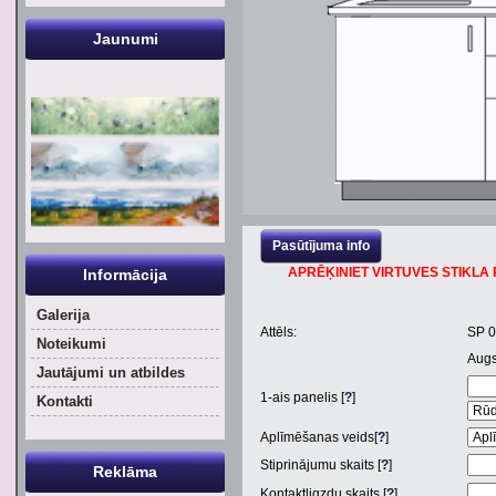
Jaunumi
Pasūtījuma info
APRĒĶINIET VIRTUVES STIKLA P
Informācija
Galerija
Attēls:
SP 
Noteikumi
Aug
Jautājumi un atbildes
1
-ais panelis [
?
]
Kontakti
Aplīmēšanas veids[
?
]
Stiprinājumu skaits [
?
]
Reklāma
Kontaktligzdu skaits [
?
]