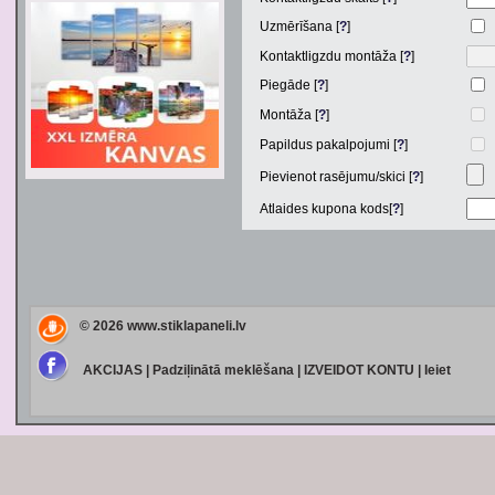
Uzmērīšana [
?
]
Kontaktligzdu montāža [
?
]
Piegāde [
?
]
Montāža [
?
]
Papildus pakalpojumi [
?
]
Pievienot rasējumu/skici [
?
]
Atlaides kupona kods[
?
]
© 2026
www.stiklapaneli.lv
AKCIJAS
|
Padziļinātā meklēšana
|
IZVEIDOT KONTU
|
Ieiet