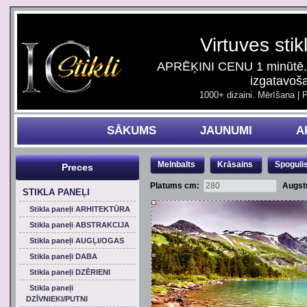
Virtuves stik
APRĒĶINI CENU 1 minūtē. 
izgatavoš
1000+ dizaini. Mērīšana | 
SĀKUMS
JAUNUMI
A
Melnbalts
Krāsains
Spoguli
Preces
Platums cm:
Augst
STIKLA PANEĻI
Stikla paneļi ARHITEKTŪRA
Stikla paneļi ABSTRAKCIJA
Stikla paneļi AUGĻI/OGAS
Stikla paneļi DABA
Stikla paneļi DZĒRIENI
Stikla paneļi
DZĪVNIEKI/PUTNI