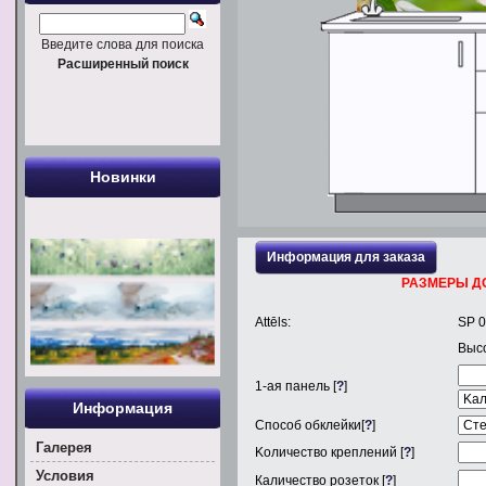
Введите слова для поиска
Расширенный поиск
Новинки
Информация для заказа
РАЗМЕРЫ Д
Attēls:
SP 
Выс
1
-ая панель [
?
]
Информация
Способ обклейки[
?
]
Галерея
Kоличество креплений [
?
]
Условия
Каличество розеток [
?
]