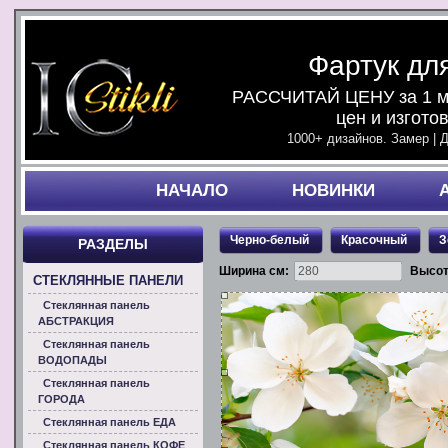
Фартук дл
РАССЧИТАЙ ЦЕНУ за 1 ми
цен и изгото
1000+ дизайнов. Замер | 
НАЧАЛO
НОВИНКИ
Черно-белый
Красочный
З
РАЗДЕЛЫ
Ширина см:
Высот
СТЕКЛЯННЫЕ ПАНЕЛИ
Стеклянная панель
АБСТРАКЦИЯ
Стеклянная панель
ВОДОПАДЫ
Стеклянная панель
ГОРОДА
Стеклянная панель ЕДА
Стеклянная панель КОФЕ