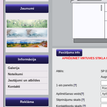
Jaunumi
Pasūtījuma info
APRĒĶINIET VIRTUVES STIKLA P
Informācija
Galerija
Attēls:
SP 
Noteikumi
Aug
Jautājumi un atbildes
1
-ais panelis [
?
]
Kontakti
Aplīmēšanas veids[
?
]
Stiprinājumu skaits [
?
]
Reklāma
Kontaktligzdu skaits [
?
]