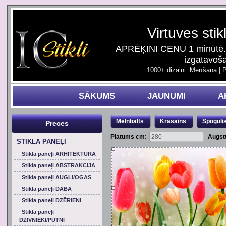
Virtuves stik
APRĒĶINI CENU 1 minūtē. 
izgatavoš
1000+ dizaini. Mērīšana | 
SĀKUMS
JAUNUMI
A
Melnbalts
Krāsains
Spoguli
Preces
Platums cm:
Augst
STIKLA PANEĻI
Stikla paneļi ARHITEKTŪRA
Stikla paneļi ABSTRAKCIJA
Stikla paneļi AUGĻI/OGAS
Stikla paneļi DABA
Stikla paneļi DZĒRIENI
Stikla paneļi
DZĪVNIEKI/PUTNI