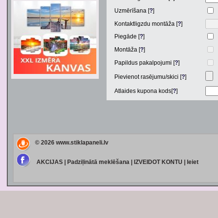
Uzmērīšana [
?
]
Kontaktligzdu montāža [
?
]
Piegāde [
?
]
Montāža [
?
]
Papildus pakalpojumi [
?
]
Pievienot rasējumu/skici [
?
]
Atlaides kupona kods[
?
]
© 2026
www.stiklapaneli.lv
AKCIJAS
|
Padziļinātā meklēšana
|
IZVEIDOT KONTU
|
Ieiet