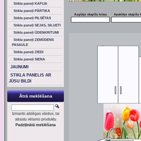
Stikla paneļi KAFIJA
Stikla paneļi PĀRTIKA
Augšējo skapīšu krāsa
Apakšējo skapīšu 
Stikla paneļi PILSĒTAS
Stikla paneļi SEJAS, SILUETI
Stikla paneļi ŪDENKRITUMI
Stikla paneļi ZEMŪDENS
PASAULE
Stikla paneļi ZIEDI
Stikla paneļi SIENA
JAUNUMI
STIKLA PANELIS AR
JŪSU BILDI
Ātrā meklēšana
Izmanto atslēgas vārdus, lai
atrastu vēlamo produktu
Padziļinātā meklēšana