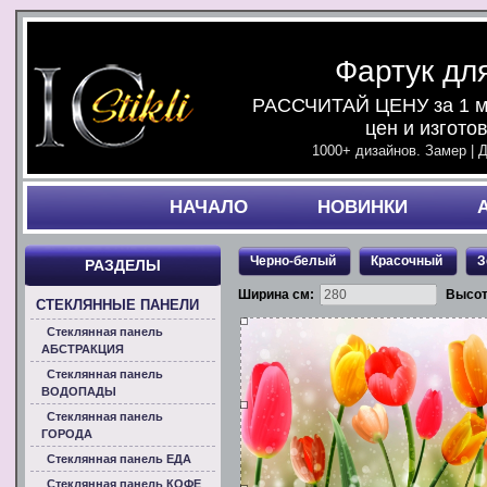
Фартук дл
РАССЧИТАЙ ЦЕНУ за 1 ми
цен и изгото
1000+ дизайнов. Замер | 
НАЧАЛO
НОВИНКИ
Черно-белый
Красочный
З
РАЗДЕЛЫ
Ширина см:
Высот
СТЕКЛЯННЫЕ ПАНЕЛИ
Стеклянная панель
АБСТРАКЦИЯ
Стеклянная панель
ВОДОПАДЫ
Стеклянная панель
ГОРОДА
Стеклянная панель ЕДА
Стеклянная панель КОФЕ