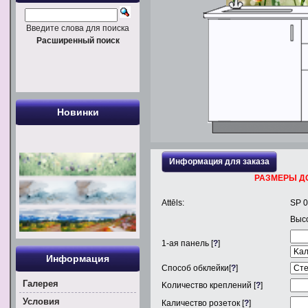
Введите слова для поиска
Расширенный поиск
Новинки
Информация для заказа
РАЗМЕРЫ Д
Attēls:
SP 
Выс
1
-ая панель [
?
]
Информация
Способ обклейки[
?
]
Галерея
Kоличество креплений [
?
]
Условия
Каличество розеток [
?
]