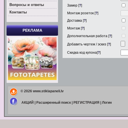
Вoпросы и ответы
Замер [
?
]
Контакты
Монтаж розеток [
?
]
Доставка [
?
]
Монтаж [
?
]
РЕКЛАМА
Дополнительная работа [
?
]
Добавить чертеж / эскиз [
?
]
Скидка код купона[
?
]
© 2026
www.stiklapaneli.lv
АКЦИЙ
|
Расширенный поиск
|
РЕГИСТРАЦИЯ
|
Логин