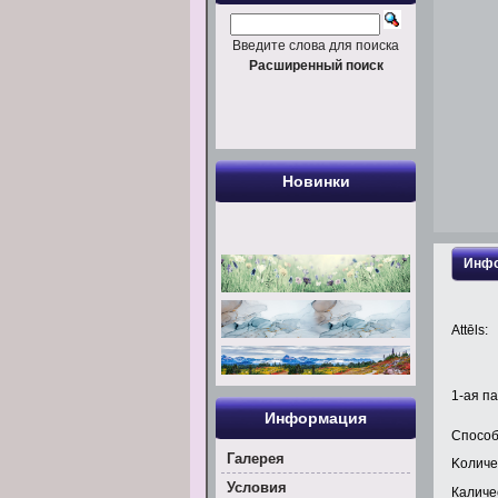
Введите слова для поиска
Расширенный поиск
Новинки
Инфо
Attēls:
1
-ая па
Информация
Способ
Галерея
Kоличе
Условия
Каличес