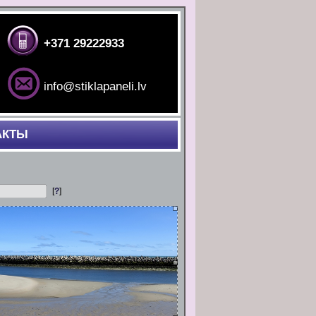
+371 29222933
info@stiklapaneli.lv
АКТЫ
[
?
]