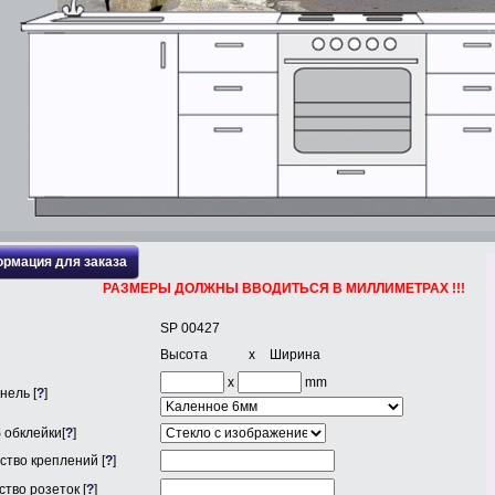
рмация для заказа
РАЗМЕРЫ ДОЛЖНЫ ВВОДИТЬСЯ В МИЛЛИМЕТРАХ !!!
SP 00427
Высота
x
Ширина
x
mm
нель [
?
]
 обклейки[
?
]
ство креплений [
?
]
тво розеток [
?
]