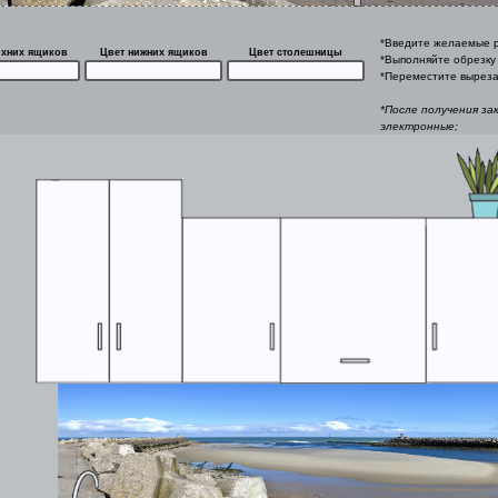
*Введите желаемые р
рхних ящиков
Цвет нижних ящиков
Цвет столешницы
*Выполняйте обрезку 
*Переместите выреза
*После получения за
электронные;