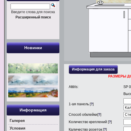
Введите слова для поиска
Расширенный поиск
Новинки
Информация для заказа
РАЗМЕРЫ Д
Attēls:
SP 
Выс
1
-ая панель [
?
]
Информация
Способ обклейки[
?
]
Галерея
Kоличество креплений [
?
]
Условия
Каличество розеток [
?
]