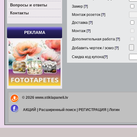
Вoпросы и ответы
Замер [
?
]
Контакты
Монтаж розеток [
?
]
Доставка [
?
]
Монтаж [
?
]
РЕКЛАМА
Дополнительная работа [
?
]
Добавить чертеж / эскиз [
?
]
Скидка код купона[
?
]
© 2026
www.stiklapaneli.lv
АКЦИЙ
|
Расширенный поиск
|
РЕГИСТРАЦИЯ
|
Логин