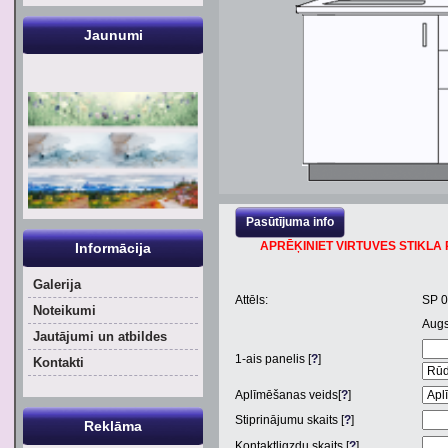
Jaunumi
Pasūtījuma info
APRĒĶINIET VIRTUVES STIKLA P
Informācija
Galerija
Attēls:
SP 
Noteikumi
Aug
Jautājumi un atbildes
1
-ais panelis [
?
]
Kontakti
Aplīmēšanas veids[
?
]
Stiprinājumu skaits [
?
]
Reklāma
Kontaktligzdu skaits [
?
]