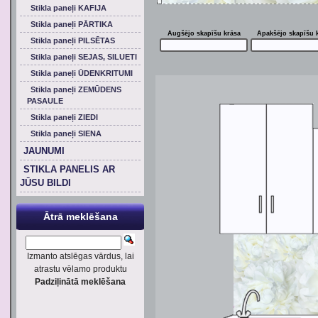
Stikla paneļi KAFIJA
Stikla paneļi PĀRTIKA
Augšējo skapīšu krāsa
Apakšējo skapīšu 
Stikla paneļi PILSĒTAS
Stikla paneļi SEJAS, SILUETI
Stikla paneļi ŪDENKRITUMI
Stikla paneļi ZEMŪDENS
PASAULE
Stikla paneļi ZIEDI
Stikla paneļi SIENA
JAUNUMI
STIKLA PANELIS AR
JŪSU BILDI
Ātrā meklēšana
Izmanto atslēgas vārdus, lai
atrastu vēlamo produktu
Padziļinātā meklēšana