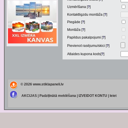
Uzmērīšana [
?
]
Kontaktligzdu montāža [
?
]
Piegāde [
?
]
Montāža [
?
]
Papildus pakalpojumi [
?
]
Pievienot rasējumu/skici [
?
]
Atlaides kupona kods[
?
]
© 2026
www.stiklapaneli.lv
AKCIJAS
|
Padziļinātā meklēšana
|
IZVEIDOT KONTU
|
Ieiet