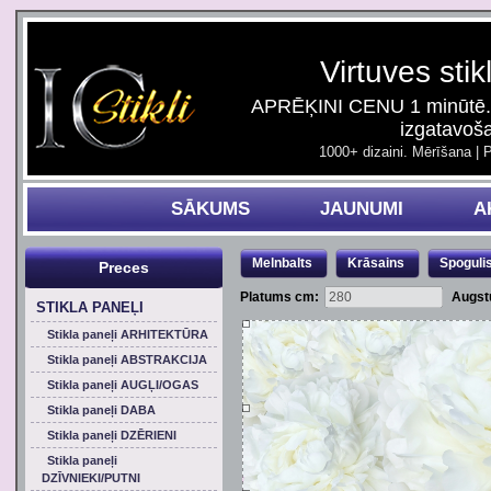
Virtuves stik
APRĒĶINI CENU 1 minūtē. 
izgatavoš
1000+ dizaini. Mērīšana | 
SĀKUMS
JAUNUMI
A
Melnbalts
Krāsains
Spoguli
Preces
Platums cm:
Augst
STIKLA PANEĻI
Stikla paneļi ARHITEKTŪRA
Stikla paneļi ABSTRAKCIJA
Stikla paneļi AUGĻI/OGAS
Stikla paneļi DABA
Stikla paneļi DZĒRIENI
Stikla paneļi
DZĪVNIEKI/PUTNI