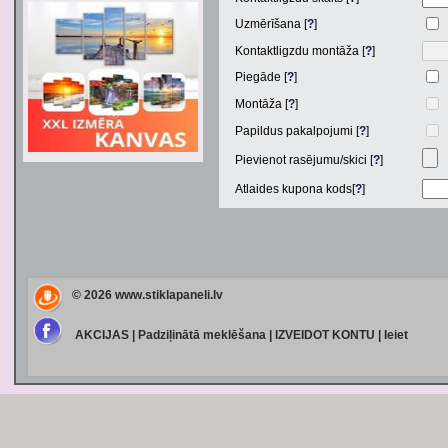
Uzmērīšana [
?
]
Kontaktligzdu montāža [
?
]
Piegāde [
?
]
Montāža [
?
]
Papildus pakalpojumi [
?
]
Pievienot rasējumu/skici [
?
]
Atlaides kupona kods[
?
]
© 2026
www.stiklapaneli.lv
AKCIJAS
|
Padziļinātā meklēšana
|
IZVEIDOT KONTU
|
Ieiet