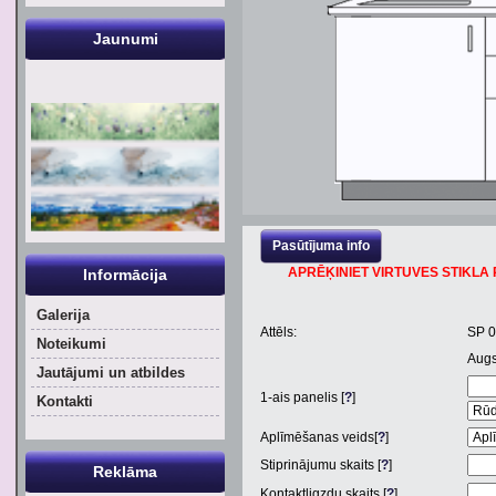
Jaunumi
Pasūtījuma info
APRĒĶINIET VIRTUVES STIKLA P
Informācija
Galerija
Attēls:
SP 
Noteikumi
Aug
Jautājumi un atbildes
1
-ais panelis [
?
]
Kontakti
Aplīmēšanas veids[
?
]
Stiprinājumu skaits [
?
]
Reklāma
Kontaktligzdu skaits [
?
]