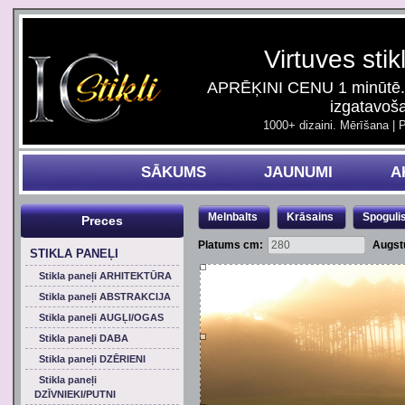
Virtuves stik
APRĒĶINI CENU 1 minūtē. 
izgatavoš
1000+ dizaini. Mērīšana | 
SĀKUMS
JAUNUMI
A
Melnbalts
Krāsains
Spoguli
Preces
Platums cm:
Augst
STIKLA PANEĻI
Stikla paneļi ARHITEKTŪRA
Stikla paneļi ABSTRAKCIJA
Stikla paneļi AUGĻI/OGAS
Stikla paneļi DABA
Stikla paneļi DZĒRIENI
Stikla paneļi
DZĪVNIEKI/PUTNI