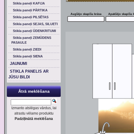
Stikla paneļi KAFIJA
Stikla paneļi PĀRTIKA
Augšējo skapīšu krāsa
Apakšējo skapīšu 
Stikla paneļi PILSĒTAS
Stikla paneļi SEJAS, SILUETI
Stikla paneļi ŪDENKRITUMI
Stikla paneļi ZEMŪDENS
PASAULE
Stikla paneļi ZIEDI
Stikla paneļi SIENA
JAUNUMI
STIKLA PANELIS AR
JŪSU BILDI
Ātrā meklēšana
Izmanto atslēgas vārdus, lai
atrastu vēlamo produktu
Padziļinātā meklēšana