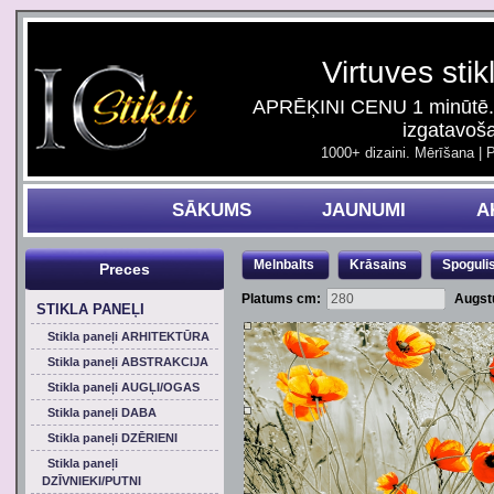
Virtuves stik
APRĒĶINI CENU 1 minūtē. 
izgatavoš
1000+ dizaini. Mērīšana | 
SĀKUMS
JAUNUMI
A
Melnbalts
Krāsains
Spoguli
Preces
Platums cm:
Augst
STIKLA PANEĻI
Stikla paneļi ARHITEKTŪRA
Stikla paneļi ABSTRAKCIJA
Stikla paneļi AUGĻI/OGAS
Stikla paneļi DABA
Stikla paneļi DZĒRIENI
Stikla paneļi
DZĪVNIEKI/PUTNI