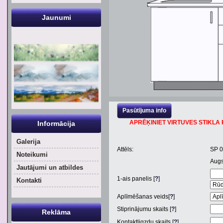
Jaunumi
Pasūtījuma info
APRĒĶINIET VIRTUVES STIKLA P
Informācija
Galerija
Attēls:
SP 
Noteikumi
Aug
Jautājumi un atbildes
1
-ais panelis [
?
]
Kontakti
Aplīmēšanas veids[
?
]
Stiprinājumu skaits [
?
]
Reklāma
Kontaktligzdu skaits [
?
]