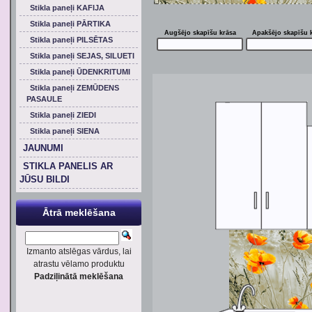
Stikla paneļi KAFIJA
Stikla paneļi PĀRTIKA
Augšējo skapīšu krāsa
Apakšējo skapīšu 
Stikla paneļi PILSĒTAS
Stikla paneļi SEJAS, SILUETI
Stikla paneļi ŪDENKRITUMI
Stikla paneļi ZEMŪDENS
PASAULE
Stikla paneļi ZIEDI
Stikla paneļi SIENA
JAUNUMI
STIKLA PANELIS AR
JŪSU BILDI
Ātrā meklēšana
Izmanto atslēgas vārdus, lai
atrastu vēlamo produktu
Padziļinātā meklēšana