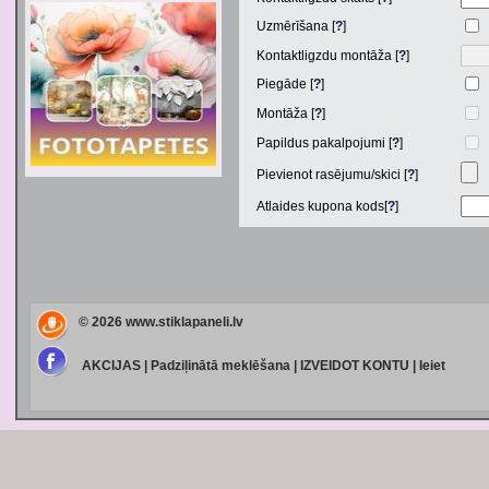
Uzmērīšana [
?
]
Kontaktligzdu montāža [
?
]
Piegāde [
?
]
Montāža [
?
]
Papildus pakalpojumi [
?
]
Pievienot rasējumu/skici [
?
]
Atlaides kupona kods[
?
]
© 2026
www.stiklapaneli.lv
AKCIJAS
|
Padziļinātā meklēšana
|
IZVEIDOT KONTU
|
Ieiet