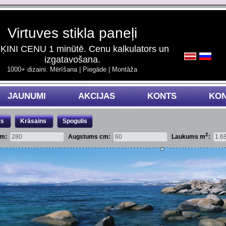
Virtuves stikla paneļi
INI CENU 1 minūtē. Cenu kalkulators un
izgatavošana.
1000+ dizaini. Mērīšana | Piegāde | Montāža
JAUNUMI
AKCIJAS
KONTS
KON
ts
Krāsains
Spogulis
2
cm:
Augstums cm:
Laukums m
: