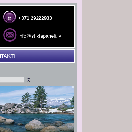
+371 29222933
info@stiklapaneli.lv
TAKTI
[
?
]