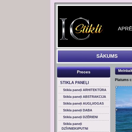
APRĒĶ
SĀKUMS
Melnbal
Preces
Platums 
STIKLA PANEĻI
Stikla paneļi ARHITEKTŪRA
Stikla paneļi ABSTRAKCIJA
Stikla paneļi AUGĻI/OGAS
Stikla paneļi DABA
Stikla paneļi DZĒRIENI
Stikla paneļi
DZĪVNIEKI/PUTNI