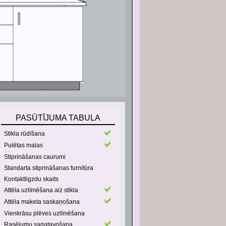
PASŪTĪJUMA TABULA
Stikla rūdīšana
Pulētas malas
Stiprināšanas caurumi
Standarta stiprināšanas furnitūra
Kontaktligzdu skaits
Attēla uzlīmēšana aiz stikla
Attēla maketa saskaņošana
Vienkrāsu plēves uzlīmēšana
Rasējumu sagatavošana