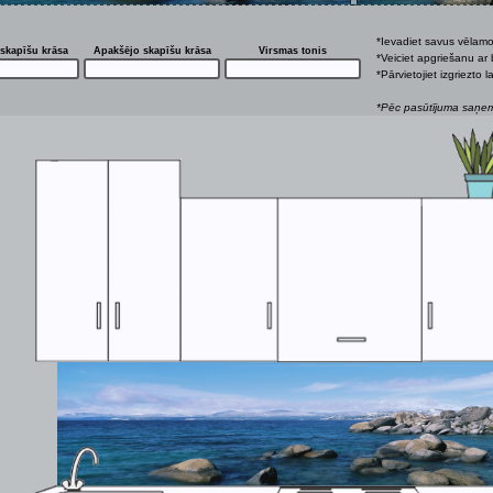
*Ievadiet savus vēlam
skapīšu krāsa
Apakšējo skapīšu krāsa
Virsmas tonis
*Veiciet apgriešanu ar 
*Pārvietojiet izgriezto
*Pēc pasūtījuma saņemš