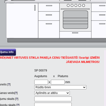
ījuma info
RĒĶINIET VIRTUVES STIKLA PANEĻA CENU TIEŠSAISTĒ! Svarīgi: IZMĒRI
JĀIEVADA MILIMETROS!
SP 00079
Augstums
x
Platums
x
mm
nelis [
?
]
anas veids[
?
]
jumu skaits [
?
]
igzdu skaits [
?
]