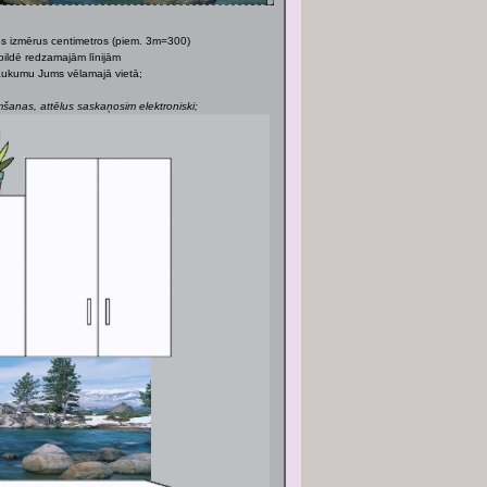
os izmērus centimetros (piem. 3m=300)
bildē redzamajām līnijām
 laukumu Jums vēlamajā vietā;
anas, attēlus saskaņosim elektroniski;