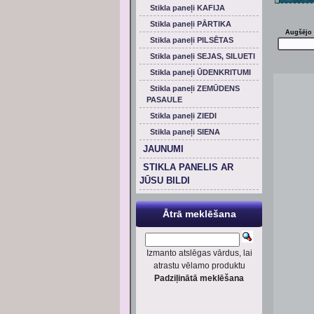
Stikla paneļi KAFIJA
Stikla paneļi PĀRTIKA
Augšējo 
Stikla paneļi PILSĒTAS
Stikla paneļi SEJAS, SILUETI
Stikla paneļi ŪDENKRITUMI
Stikla paneļi ZEMŪDENS
PASAULE
Stikla paneļi ZIEDI
Stikla paneļi SIENA
JAUNUMI
STIKLA PANELIS AR
JŪSU BILDI
Ātrā meklēšana
Izmanto atslēgas vārdus, lai
atrastu vēlamo produktu
Padziļinātā meklēšana