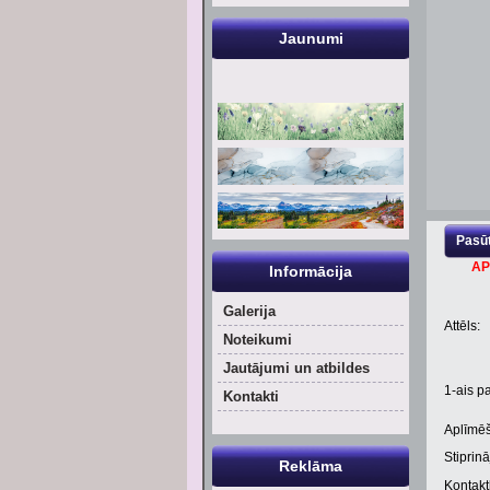
Jaunumi
Pasūt
AP
Informācija
Galerija
Attēls:
Noteikumi
Jautājumi un atbildes
1
-ais pa
Kontakti
Aplīmēš
Stiprinā
Reklāma
Kontaktl