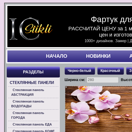
Фартук дл
РАССЧИТАЙ ЦЕНУ за 1 ми
цен и изгото
1000+ дизайнов. Замер | 
НАЧАЛO
НОВИНКИ
Черно-белый
Красочный
З
РАЗДЕЛЫ
Ширина см:
Высот
СТЕКЛЯННЫЕ ПАНЕЛИ
Стеклянная панель
АБСТРАКЦИЯ
Стеклянная панель
ВОДОПАДЫ
Стеклянная панель
ГОРОДА
Стеклянная панель ЕДА
Стеклянная панель КОФЕ