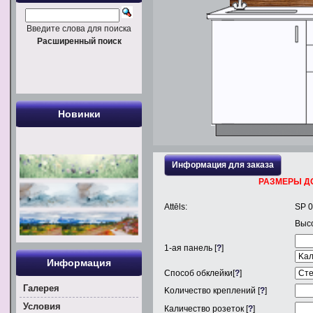
Введите слова для поиска
Расширенный поиск
Новинки
Информация для заказа
РАЗМЕРЫ Д
Attēls:
SP 
Выс
1
-ая панель [
?
]
Информация
Способ обклейки[
?
]
Галерея
Kоличество креплений [
?
]
Условия
Каличество розеток [
?
]