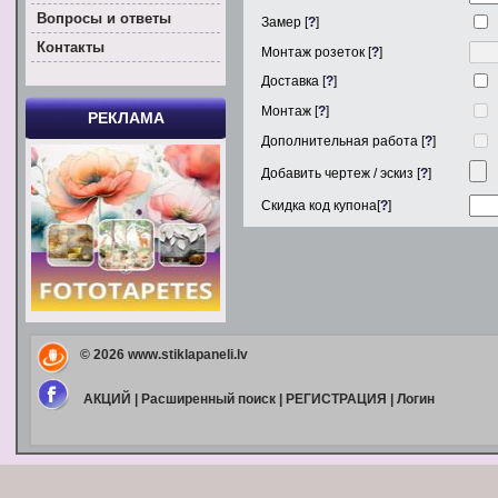
Вoпросы и ответы
Замер [
?
]
Контакты
Монтаж розеток [
?
]
Доставка [
?
]
Монтаж [
?
]
РЕКЛАМА
Дополнительная работа [
?
]
Добавить чертеж / эскиз [
?
]
Скидка код купона[
?
]
© 2026
www.stiklapaneli.lv
АКЦИЙ
|
Расширенный поиск
|
РЕГИСТРАЦИЯ
|
Логин