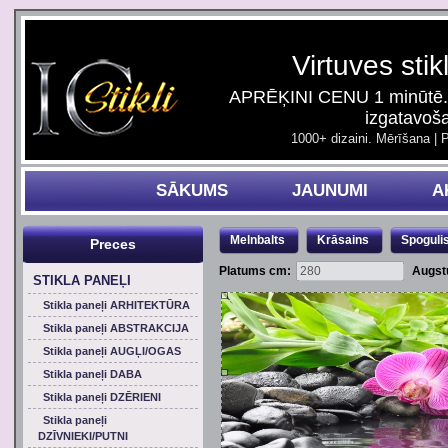
Virtuves stik
APRĒĶINI CENU 1 minūtē. 
izgatavoš
1000+ dizaini. Mērīšana | 
SĀKUMS
JAUNUMI
A
Melnbalts
Krāsains
Spoguli
Preces
Platums cm:
Augst
STIKLA PANEĻI
Stikla paneļi ARHITEKTŪRA
Stikla paneļi ABSTRAKCIJA
Stikla paneļi AUGĻI/OGAS
Stikla paneļi DABA
Stikla paneļi DZĒRIENI
Stikla paneļi
DZĪVNIEKI/PUTNI