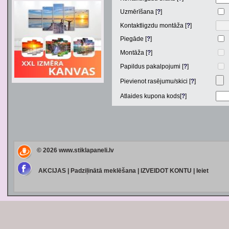
Uzmērīšana [
?
]
Kontaktligzdu montāža [
?
]
Piegāde [
?
]
Montāža [
?
]
Papildus pakalpojumi [
?
]
Pievienot rasējumu/skici [
?
]
Atlaides kupona kods[
?
]
© 2026
www.stiklapaneli.lv
AKCIJAS
|
Padziļinātā meklēšana
|
IZVEIDOT KONTU
|
Ieiet