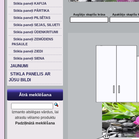
Stikla paneļi KAFIJA
Stikla paneļi PĀRTIKA
Augšējo skapīšu krāsa
Apakšējo skapīšu 
Stikla paneļi PILSĒTAS
Stikla paneļi SEJAS, SILUETI
Stikla paneļi ŪDENKRITUMI
Stikla paneļi ZEMŪDENS
PASAULE
Stikla paneļi ZIEDI
Stikla paneļi SIENA
JAUNUMI
STIKLA PANELIS AR
JŪSU BILDI
Ātrā meklēšana
Izmanto atslēgas vārdus, lai
atrastu vēlamo produktu
Padziļinātā meklēšana