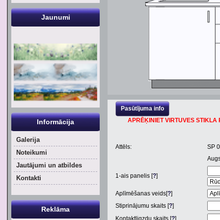
Jaunumi
Pasūtījuma info
APRĒĶINIET VIRTUVES STIKLA P
Informācija
Galerija
Attēls:
SP 
Noteikumi
Aug
Jautājumi un atbildes
1
-ais panelis [
?
]
Kontakti
Aplīmēšanas veids[
?
]
Stiprinājumu skaits [
?
]
Reklāma
Kontaktligzdu skaits [
?
]