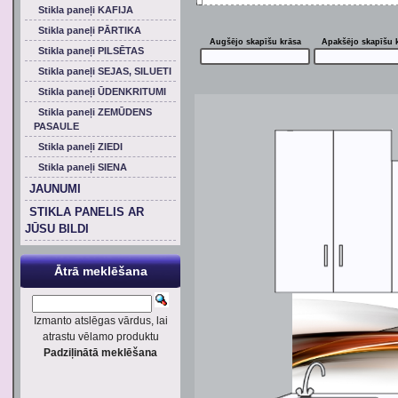
Stikla paneļi KAFIJA
Stikla paneļi PĀRTIKA
Augšējo skapīšu krāsa
Apakšējo skapīšu 
Stikla paneļi PILSĒTAS
Stikla paneļi SEJAS, SILUETI
Stikla paneļi ŪDENKRITUMI
Stikla paneļi ZEMŪDENS
PASAULE
Stikla paneļi ZIEDI
Stikla paneļi SIENA
JAUNUMI
STIKLA PANELIS AR
JŪSU BILDI
Ātrā meklēšana
Izmanto atslēgas vārdus, lai
atrastu vēlamo produktu
Padziļinātā meklēšana