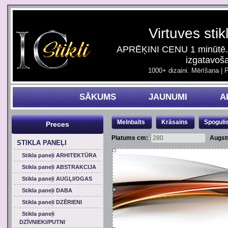
Virtuves stik
APRĒĶINI CENU 1 minūtē. 
izgatavoš
1000+ dizaini. Mērīšana | 
SĀKUMS
JAUNUMI
A
Melnbalts
Krāsains
Spoguli
Preces
Platums cm:
Augst
STIKLA PANEĻI
Stikla paneļi ARHITEKTŪRA
Stikla paneļi ABSTRAKCIJA
Stikla paneļi AUGĻI/OGAS
Stikla paneļi DABA
Stikla paneļi DZĒRIENI
Stikla paneļi
DZĪVNIEKI/PUTNI