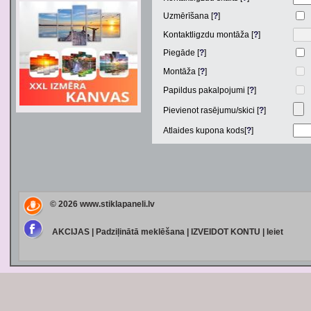
Uzmērīšana [
?
]
Kontaktligzdu montāža [
?
]
Piegāde [
?
]
Montāža [
?
]
Papildus pakalpojumi [
?
]
Pievienot rasējumu/skici [
?
]
Atlaides kupona kods[
?
]
© 2026
www.stiklapaneli.lv
AKCIJAS
|
Padziļinātā meklēšana
|
IZVEIDOT KONTU
|
Ieiet