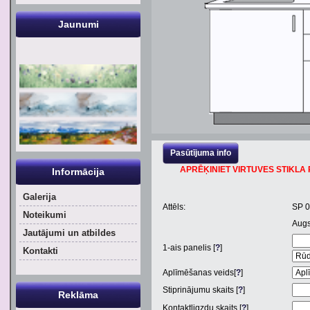
Jaunumi
Pasūtījuma info
APRĒĶINIET VIRTUVES STIKLA P
Informācija
Galerija
Attēls:
SP 
Noteikumi
Aug
Jautājumi un atbildes
1
-ais panelis [
?
]
Kontakti
Aplīmēšanas veids[
?
]
Stiprinājumu skaits [
?
]
Reklāma
Kontaktligzdu skaits [
?
]