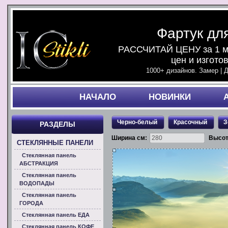
Фартук дл
РАССЧИТАЙ ЦЕНУ за 1 ми
цен и изгото
1000+ дизайнов. Замер | 
НАЧАЛO
НОВИНКИ
Черно-белый
Красочный
З
РАЗДЕЛЫ
Ширина см:
Высот
СТЕКЛЯННЫЕ ПАНЕЛИ
Стеклянная панель
АБСТРАКЦИЯ
Стеклянная панель
ВОДОПАДЫ
Стеклянная панель
ГОРОДА
Стеклянная панель ЕДА
Стеклянная панель КОФЕ