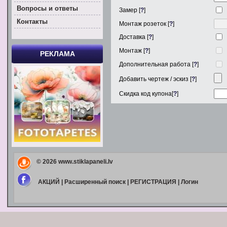
Вoпросы и ответы
Замер [
?
]
Контакты
Монтаж розеток [
?
]
Доставка [
?
]
Монтаж [
?
]
РЕКЛАМА
Дополнительная работа [
?
]
Добавить чертеж / эскиз [
?
]
Скидка код купона[
?
]
© 2026
www.stiklapaneli.lv
АКЦИЙ
|
Расширенный поиск
|
РЕГИСТРАЦИЯ
|
Логин