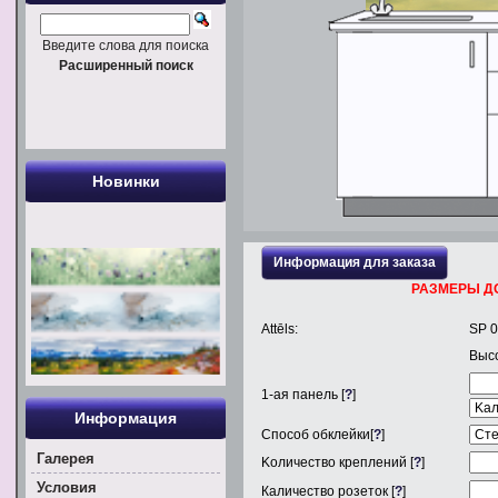
Введите слова для поиска
Расширенный поиск
Новинки
Информация для заказа
РАЗМЕРЫ Д
Attēls:
SP 
Выс
1
-ая панель [
?
]
Информация
Способ обклейки[
?
]
Галерея
Kоличество креплений [
?
]
Условия
Каличество розеток [
?
]