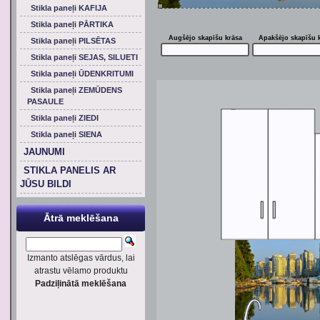
Stikla paneļi KAFIJA
Stikla paneļi PĀRTIKA
Augšējo skapīšu krāsa
Apakšējo skapīšu 
Stikla paneļi PILSĒTAS
Stikla paneļi SEJAS, SILUETI
Stikla paneļi ŪDENKRITUMI
Stikla paneļi ZEMŪDENS
PASAULE
Stikla paneļi ZIEDI
Stikla paneļi SIENA
JAUNUMI
STIKLA PANELIS AR
JŪSU BILDI
Ātrā meklēšana
Izmanto atslēgas vārdus, lai
atrastu vēlamo produktu
Padziļinātā meklēšana