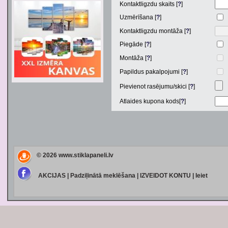
Kontaktligzdu skaits [
?
]
Uzmērīšana [
?
]
Kontaktligzdu montāža [
?
]
Piegāde [
?
]
Montāža [
?
]
Papildus pakalpojumi [
?
]
Pievienot rasējumu/skici [
?
]
Atlaides kupona kods[
?
]
© 2026
www.stiklapaneli.lv
AKCIJAS
|
Padziļinātā meklēšana
|
IZVEIDOT KONTU
|
Ieiet