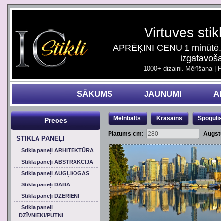
Virtuves stik
APRĒĶINI CENU 1 minūtē. 
izgatavoš
1000+ dizaini. Mērīšana | 
SĀKUMS
JAUNUMI
A
Melnbalts
Krāsains
Spoguli
Preces
Platums cm:
Augst
STIKLA PANEĻI
Stikla paneļi ARHITEKTŪRA
Stikla paneļi ABSTRAKCIJA
Stikla paneļi AUGĻI/OGAS
Stikla paneļi DABA
Stikla paneļi DZĒRIENI
Stikla paneļi
DZĪVNIEKI/PUTNI