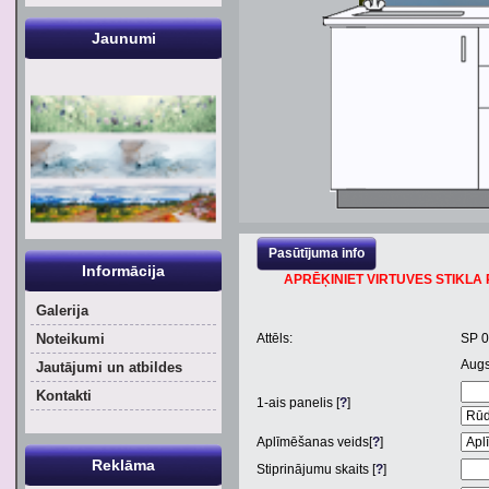
Jaunumi
Pasūtījuma info
Informācija
APRĒĶINIET VIRTUVES STIKLA P
Galerija
Noteikumi
Attēls:
SP 
Aug
Jautājumi un atbildes
Kontakti
1
-ais panelis [
?
]
Aplīmēšanas veids[
?
]
Reklāma
Stiprinājumu skaits [
?
]