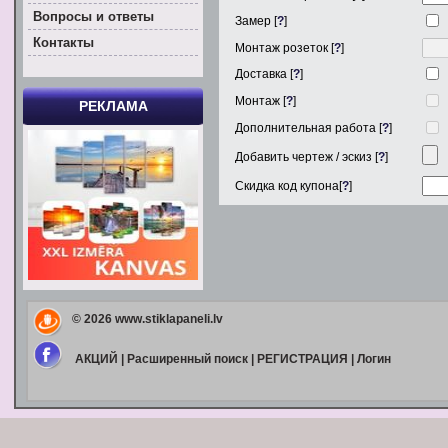
Вoпросы и ответы
Замер [
?
]
Контакты
Монтаж розеток [
?
]
Доставка [
?
]
Монтаж [
?
]
РЕКЛАМА
Дополнительная работа [
?
]
Добавить чертеж / эскиз [
?
]
Скидка код купона[
?
]
© 2026
www.stiklapaneli.lv
АКЦИЙ
|
Расширенный поиск
|
РЕГИСТРАЦИЯ
|
Логин