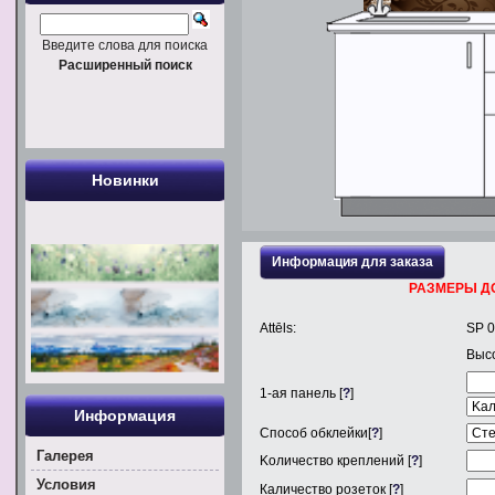
Введите слова для поиска
Расширенный поиск
Новинки
Информация для заказа
РАЗМЕРЫ Д
Attēls:
SP 
Выс
1
-ая панель [
?
]
Информация
Способ обклейки[
?
]
Галерея
Kоличество креплений [
?
]
Условия
Каличество розеток [
?
]