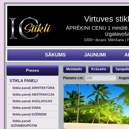
Virtuves stik
APRĒĶINI CENU 1 minūtē. 
izgatavoš
1000+ dizaini. Mērīšana | 
SĀKUMS
JAUNUMI
A
Melnbalts
Krāsains
Spoguli
Preces
Platums cm:
Augst
STIKLA PANEĻI
Stikla paneļi ARHITEKTŪRA
Stikla paneļi ABSTRAKCIJA
Stikla paneļi AUGĻI/OGAS
Stikla paneļi DABA
Stikla paneļi DZĒRIENI
Stikla paneļi
DZĪVNIEKI/PUTNI