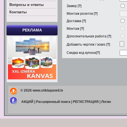
Вoпросы и ответы
Замер [
?
]
Контакты
Монтаж розеток [
?
]
Доставка [
?
]
Монтаж [
?
]
РЕКЛАМА
Дополнительная работа [
?
]
Добавить чертеж / эскиз [
?
]
Скидка код купона[
?
]
© 2026
www.stiklapaneli.lv
АКЦИЙ
|
Расширенный поиск
|
РЕГИСТРАЦИЯ
|
Логин