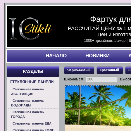
Фартук дл
РАССЧИТАЙ ЦЕНУ за 1 ми
цен и изгото
1000+ дизайнов. Замер | 
НАЧАЛO
НОВИНКИ
Черно-белый
Красочный
З
РАЗДЕЛЫ
Ширина см:
Высот
СТЕКЛЯННЫЕ ПАНЕЛИ
Стеклянная панель
АБСТРАКЦИЯ
Стеклянная панель
ВОДОПАДЫ
Стеклянная панель
ГОРОДА
Стеклянная панель ЕДА
Стеклянная панель КОФЕ