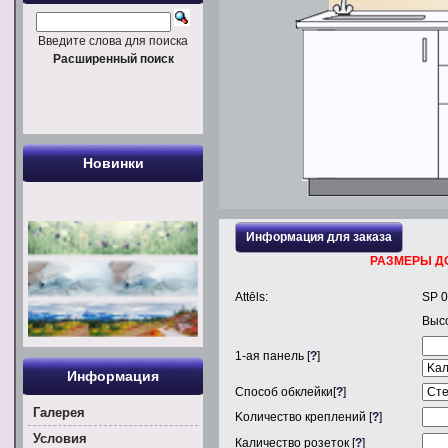
Введите слова для поиска
Расширенный поиск
Новинки
Информация для заказа
РАЗМЕРЫ Д
Attēls:
SP 
Выс
1
-ая панель [
?
]
Информация
Способ обклейки[
?
]
Галерея
Kоличество креплений [
?
]
Условия
Каличество розеток [
?
]