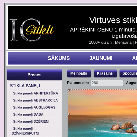
Virtuves stik
APRĒĶINI CENU 1 minūtē. 
izgatavoš
1000+ dizaini. Mērīšana | 
SĀKUMS
JAUNUMI
A
Melnbalts
Krāsains
Spoguli
Preces
Platums cm:
Augst
STIKLA PANEĻI
Stikla paneļi ARHITEKTŪRA
Stikla paneļi ABSTRAKCIJA
Stikla paneļi AUGĻI/OGAS
Stikla paneļi DABA
Stikla paneļi DZĒRIENI
Stikla paneļi
DZĪVNIEKI/PUTNI