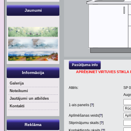
Jaunumi
Pasūtījuma info
APRĒĶINIET VIRTUVES STIKLA P
Informācija
Galerija
Attēls:
SP 
Noteikumi
Aug
Jautājumi un atbildes
1
-ais panelis [
?
]
Kontakti
Aplīmēšanas veids[
?
]
Stiprinājumu skaits [
?
]
Reklāma
Kontaktligzdu skaits [
?
]