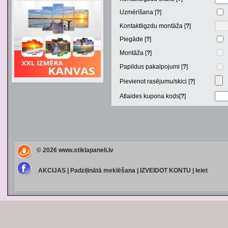
Uzmērīšana [
?
]
Kontaktligzdu montāža [
?
]
Piegāde [
?
]
Montāža [
?
]
Papildus pakalpojumi [
?
]
Pievienot rasējumu/skici [
?
]
Atlaides kupona kods[
?
]
© 2026
www.stiklapaneli.lv
AKCIJAS
|
Padziļinātā meklēšana
|
IZVEIDOT KONTU
|
Ieiet