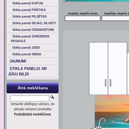
Stikla paneļi KAFIJA
Stikla paneļi PĀRTIKA
Augšējo skapīšu krāsa
Apakšējo skapīšu 
Stikla paneļi PILSĒTAS
Stikla paneļi SEJAS, SILUETI
Stikla paneļi ŪDENKRITUMI
Stikla paneļi ZEMŪDENS
PASAULE
Stikla paneļi ZIEDI
Stikla paneļi SIENA
JAUNUMI
STIKLA PANELIS AR
JŪSU BILDI
Ātrā meklēšana
Izmanto atslēgas vārdus, lai
atrastu vēlamo produktu
Padziļinātā meklēšana