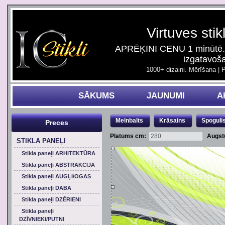
Virtuves stik
APRĒĶINI CENU 1 minūtē. 
izgatavoš
1000+ dizaini. Mērīšana | 
SĀKUMS
JAUNUMI
A
Melnbalts
Krāsains
Spoguli
Preces
Platums cm:
Augst
STIKLA PANEĻI
Stikla paneļi ARHITEKTŪRA
Stikla paneļi ABSTRAKCIJA
Stikla paneļi AUGĻI/OGAS
Stikla paneļi DABA
Stikla paneļi DZĒRIENI
Stikla paneļi
DZĪVNIEKI/PUTNI