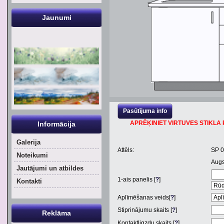
Jaunumi
Pasūtījuma info
APRĒĶINIET VIRTUVES STIKLA P
Informācija
Galerija
Attēls:
SP 
Noteikumi
Aug
Jautājumi un atbildes
1
-ais panelis [
?
]
Kontakti
Aplīmēšanas veids[
?
]
Stiprinājumu skaits [
?
]
Reklāma
Kontaktligzdu skaits [
?
]