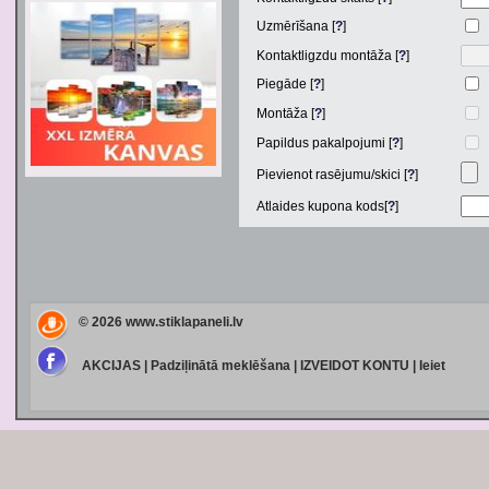
Uzmērīšana [
?
]
Kontaktligzdu montāža [
?
]
Piegāde [
?
]
Montāža [
?
]
Papildus pakalpojumi [
?
]
Pievienot rasējumu/skici [
?
]
Atlaides kupona kods[
?
]
© 2026
www.stiklapaneli.lv
AKCIJAS
|
Padziļinātā meklēšana
|
IZVEIDOT KONTU
|
Ieiet