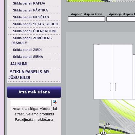
Stikla paneļi KAFIJA
Stikla paneļi PĀRTIKA
Augšējo skapīšu krāsa
Apakšējo skapīšu 
Stikla paneļi PILSĒTAS
Stikla paneļi SEJAS, SILUETI
Stikla paneļi ŪDENKRITUMI
Stikla paneļi ZEMŪDENS
PASAULE
Stikla paneļi ZIEDI
Stikla paneļi SIENA
JAUNUMI
STIKLA PANELIS AR
JŪSU BILDI
Ātrā meklēšana
Izmanto atslēgas vārdus, lai
atrastu vēlamo produktu
Padziļinātā meklēšana