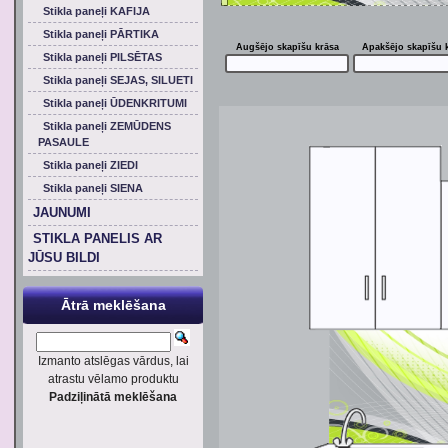
Stikla paneļi KAFIJA
Stikla paneļi PĀRTIKA
Augšējo skapīšu krāsa
Apakšējo skapīšu 
Stikla paneļi PILSĒTAS
Stikla paneļi SEJAS, SILUETI
Stikla paneļi ŪDENKRITUMI
Stikla paneļi ZEMŪDENS
PASAULE
Stikla paneļi ZIEDI
Stikla paneļi SIENA
JAUNUMI
STIKLA PANELIS AR
JŪSU BILDI
Ātrā meklēšana
Izmanto atslēgas vārdus, lai
atrastu vēlamo produktu
Padziļinātā meklēšana