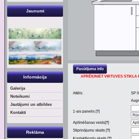
Jaunumi
Pasūtījuma info
APRĒĶINIET VIRTUVES STIKLA P
Informācija
Galerija
Attēls:
SP 
Noteikumi
Aug
Jautājumi un atbildes
1
-ais panelis [
?
]
Kontakti
Aplīmēšanas veids[
?
]
Stiprinājumu skaits [
?
]
Reklāma
Kontaktligzdu skaits [
?
]