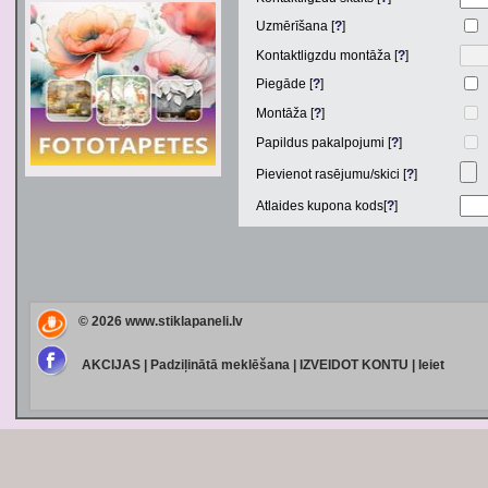
Uzmērīšana [
?
]
Kontaktligzdu montāža [
?
]
Piegāde [
?
]
Montāža [
?
]
Papildus pakalpojumi [
?
]
Pievienot rasējumu/skici [
?
]
Atlaides kupona kods[
?
]
© 2026
www.stiklapaneli.lv
AKCIJAS
|
Padziļinātā meklēšana
|
IZVEIDOT KONTU
|
Ieiet