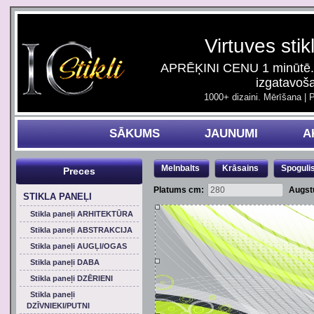
Virtuves stik
APRĒĶINI CENU 1 minūtē. 
izgatavoš
1000+ dizaini. Mērīšana | 
SĀKUMS
JAUNUMI
A
Melnbalts
Krāsains
Spoguli
Preces
Platums cm:
Augst
STIKLA PANEĻI
Stikla paneļi ARHITEKTŪRA
Stikla paneļi ABSTRAKCIJA
Stikla paneļi AUGĻI/OGAS
Stikla paneļi DABA
Stikla paneļi DZĒRIENI
Stikla paneļi
DZĪVNIEKI/PUTNI