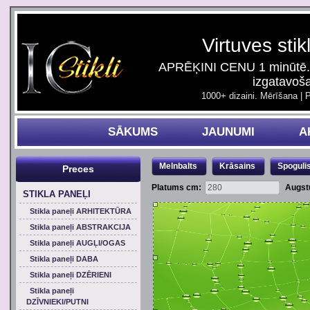
Virtuves stik
APRĒĶINI CENU 1 minūtē. 
izgatavoš
1000+ dizaini. Mērīšana | 
SĀKUMS
JAUNUMI
A
Melnbalts
Krāsains
Spoguli
Preces
Platums cm:
Augst
STIKLA PANEĻI
Stikla paneļi ARHITEKTŪRA
Stikla paneļi ABSTRAKCIJA
Stikla paneļi AUGĻI/OGAS
Stikla paneļi DABA
Stikla paneļi DZĒRIENI
Stikla paneļi
DZĪVNIEKI/PUTNI