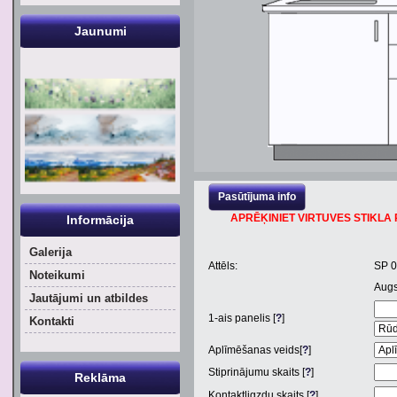
Jaunumi
Pasūtījuma info
APRĒĶINIET VIRTUVES STIKLA P
Informācija
Galerija
Attēls:
SP 
Noteikumi
Aug
Jautājumi un atbildes
1
-ais panelis [
?
]
Kontakti
Aplīmēšanas veids[
?
]
Stiprinājumu skaits [
?
]
Reklāma
Kontaktligzdu skaits [
?
]