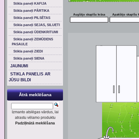
Stikla paneļi KAFIJA
Stikla paneļi PĀRTIKA
Augšējo skapīšu krāsa
Apakšējo skapīšu 
Stikla paneļi PILSĒTAS
Stikla paneļi SEJAS, SILUETI
Stikla paneļi ŪDENKRITUMI
Stikla paneļi ZEMŪDENS
PASAULE
Stikla paneļi ZIEDI
Stikla paneļi SIENA
JAUNUMI
STIKLA PANELIS AR
JŪSU BILDI
Ātrā meklēšana
Izmanto atslēgas vārdus, lai
atrastu vēlamo produktu
Padziļinātā meklēšana