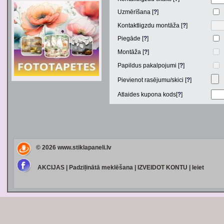
Uzmērīšana [
?
]
Kontaktligzdu montāža [
?
]
Piegāde [
?
]
Montāža [
?
]
Papildus pakalpojumi [
?
]
Pievienot rasējumu/skici [
?
]
Atlaides kupona kods[
?
]
© 2026
www.stiklapaneli.lv
AKCIJAS
|
Padziļinātā meklēšana
|
IZVEIDOT KONTU
|
Ieiet