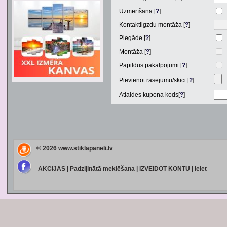
Uzmērīšana [
?
]
Kontaktligzdu montāža [
?
]
Piegāde [
?
]
Montāža [
?
]
Papildus pakalpojumi [
?
]
Pievienot rasējumu/skici [
?
]
Atlaides kupona kods[
?
]
© 2026
www.stiklapaneli.lv
AKCIJAS
|
Padziļinātā meklēšana
|
IZVEIDOT KONTU
|
Ieiet