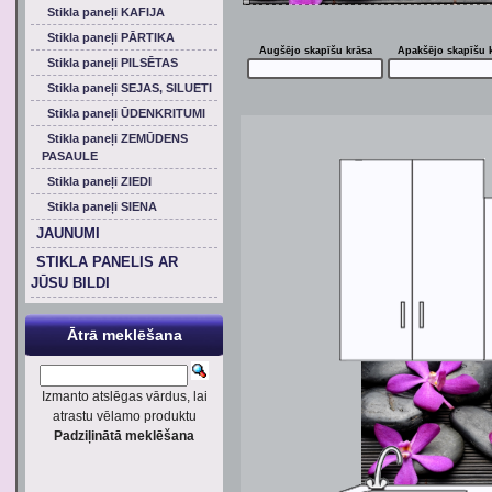
Stikla paneļi KAFIJA
Stikla paneļi PĀRTIKA
Augšējo skapīšu krāsa
Apakšējo skapīšu 
Stikla paneļi PILSĒTAS
Stikla paneļi SEJAS, SILUETI
Stikla paneļi ŪDENKRITUMI
Stikla paneļi ZEMŪDENS
PASAULE
Stikla paneļi ZIEDI
Stikla paneļi SIENA
JAUNUMI
STIKLA PANELIS AR
JŪSU BILDI
Ātrā meklēšana
Izmanto atslēgas vārdus, lai
atrastu vēlamo produktu
Padziļinātā meklēšana