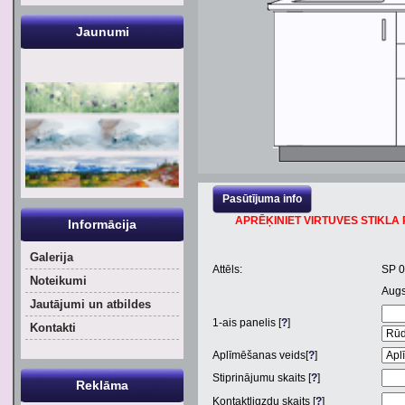
Jaunumi
Pasūtījuma info
APRĒĶINIET VIRTUVES STIKLA P
Informācija
Galerija
Attēls:
SP 
Noteikumi
Aug
Jautājumi un atbildes
1
-ais panelis [
?
]
Kontakti
Aplīmēšanas veids[
?
]
Stiprinājumu skaits [
?
]
Reklāma
Kontaktligzdu skaits [
?
]