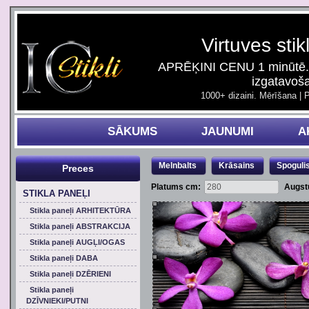
Virtuves stik
APRĒĶINI CENU 1 minūtē. 
izgatavoš
1000+ dizaini. Mērīšana | 
SĀKUMS
JAUNUMI
A
Melnbalts
Krāsains
Spoguli
Preces
Platums cm:
Augst
STIKLA PANEĻI
Stikla paneļi ARHITEKTŪRA
Stikla paneļi ABSTRAKCIJA
Stikla paneļi AUGĻI/OGAS
Stikla paneļi DABA
Stikla paneļi DZĒRIENI
Stikla paneļi
DZĪVNIEKI/PUTNI