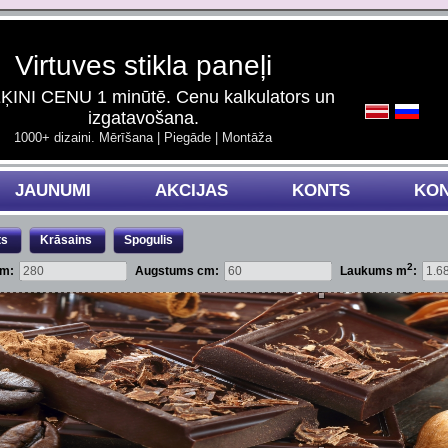
Virtuves stikla paneļi
INI CENU 1 minūtē. Cenu kalkulators un
izgatavošana.
1000+ dizaini. Mērīšana | Piegāde | Montāža
JAUNUMI
AKCIJAS
KONTS
KON
ts
Krāsains
Spogulis
2
cm:
Augstums cm:
Laukums m
: