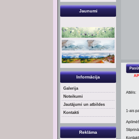
Jaunumi
Pasūt
AP
Informācija
Galerija
Attēls:
Noteikumi
Jautājumi un atbildes
1
-ais pa
Kontakti
Aplīmēš
Stiprinā
Reklāma
Kontaktl