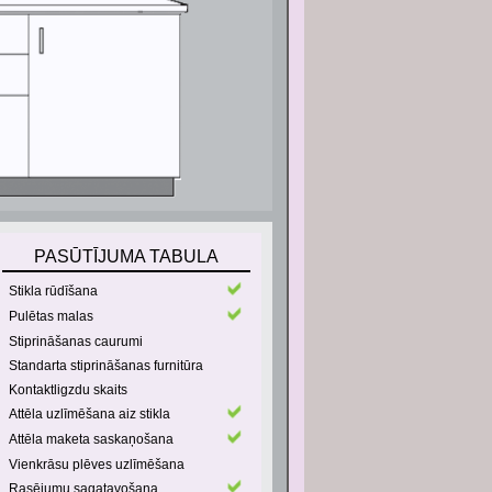
PASŪTĪJUMA TABULA
Stikla rūdīšana
Pulētas malas
Stiprināšanas caurumi
Standarta stiprināšanas furnitūra
Kontaktligzdu skaits
Attēla uzlīmēšana aiz stikla
Attēla maketa saskaņošana
Vienkrāsu plēves uzlīmēšana
Rasējumu sagatavošana