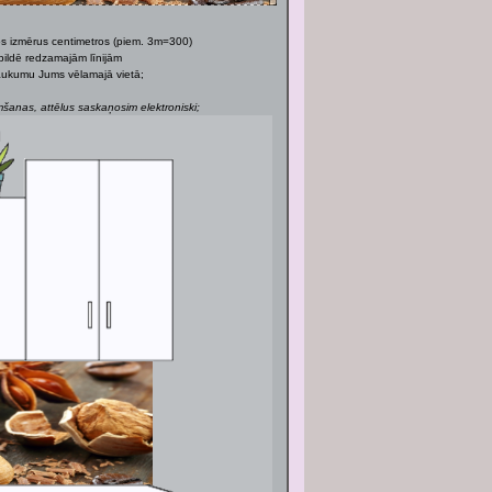
os izmērus centimetros (piem. 3m=300)
bildē redzamajām līnijām
 laukumu Jums vēlamajā vietā;
anas, attēlus saskaņosim elektroniski;