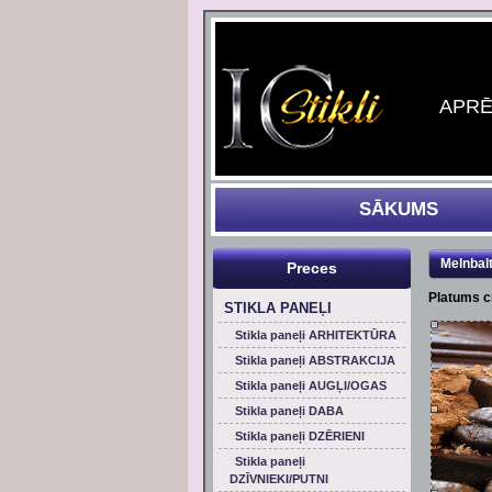
APRĒĶ
SĀKUMS
Melnbal
Preces
Platums 
STIKLA PANEĻI
Stikla paneļi ARHITEKTŪRA
Stikla paneļi ABSTRAKCIJA
Stikla paneļi AUGĻI/OGAS
Stikla paneļi DABA
Stikla paneļi DZĒRIENI
Stikla paneļi
DZĪVNIEKI/PUTNI