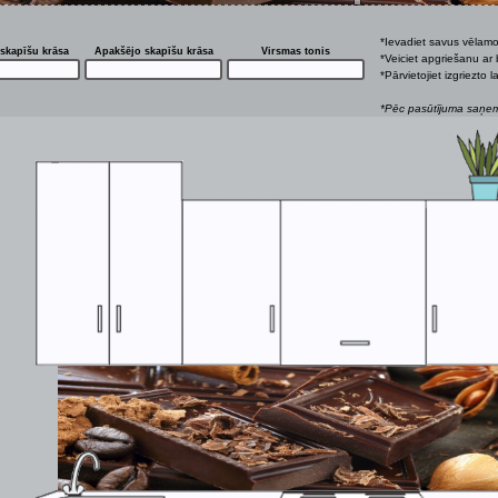
*Ievadiet savus vēlam
skapīšu krāsa
Apakšējo skapīšu krāsa
Virsmas tonis
*Veiciet apgriešanu ar 
*Pārvietojiet izgriezto
*Pēc pasūtījuma saņemš