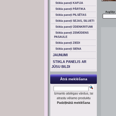
Stikla paneļi KAFIJA
Stikla paneļi PĀRTIKA
Augšējo 
Stikla paneļi PILSĒTAS
Stikla paneļi SEJAS, SILUETI
Stikla paneļi ŪDENKRITUMI
Stikla paneļi ZEMŪDENS
PASAULE
Stikla paneļi ZIEDI
Stikla paneļi SIENA
JAUNUMI
STIKLA PANELIS AR
JŪSU BILDI
Ātrā meklēšana
Izmanto atslēgas vārdus, lai
atrastu vēlamo produktu
Padziļinātā meklēšana