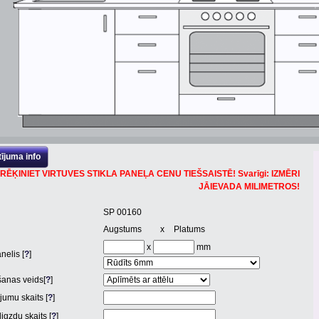
ījuma info
RĒĶINIET VIRTUVES STIKLA PANEĻA CENU TIEŠSAISTĒ! Svarīgi: IZMĒRI
JĀIEVADA MILIMETROS!
SP 00160
Augstums
x
Platums
x
mm
nelis [
?
]
anas veids[
?
]
jumu skaits [
?
]
igzdu skaits [
?
]