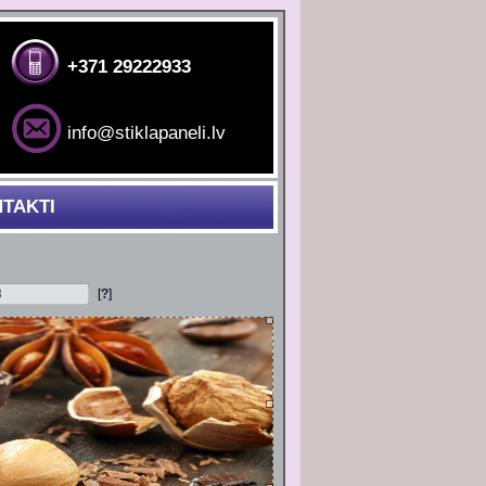
+371 29222933
info@stiklapaneli.lv
TAKTI
[
?
]