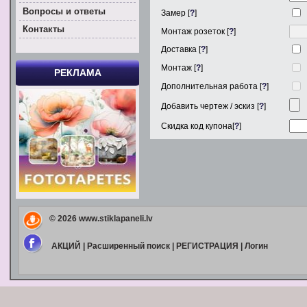
Вoпросы и ответы
Замер [
?
]
Контакты
Монтаж розеток [
?
]
Доставка [
?
]
Монтаж [
?
]
РЕКЛАМА
Дополнительная работа [
?
]
Добавить чертеж / эскиз [
?
]
Скидка код купона[
?
]
© 2026
www.stiklapaneli.lv
АКЦИЙ
|
Расширенный поиск
|
РЕГИСТРАЦИЯ
|
Логин