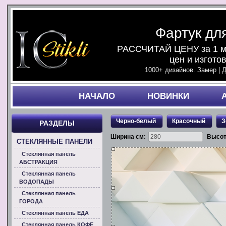
Фартук дл
РАССЧИТАЙ ЦЕНУ за 1 ми
цен и изгото
1000+ дизайнов. Замер | 
НАЧАЛO
НОВИНКИ
Черно-белый
Красочный
З
РАЗДЕЛЫ
Ширина см:
Высот
СТЕКЛЯННЫЕ ПАНЕЛИ
Стеклянная панель
АБСТРАКЦИЯ
Стеклянная панель
ВОДОПАДЫ
Стеклянная панель
ГОРОДА
Стеклянная панель ЕДА
Стеклянная панель КОФЕ