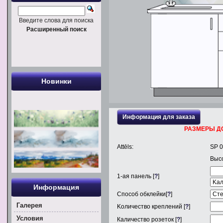
Введите слова для поиска
Расширенный поиск
Новинки
Информация для заказа
РАЗМЕРЫ Д
Attēls:
SP 
Выс
1
-ая панель [
?
]
Информация
Способ обклейки[
?
]
Галерея
Kоличество креплений [
?
]
Условия
Каличество розеток [
?
]