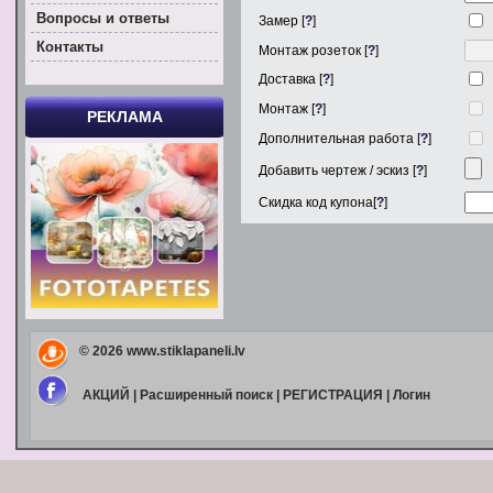
Вoпросы и ответы
Замер [
?
]
Контакты
Монтаж розеток [
?
]
Доставка [
?
]
Монтаж [
?
]
РЕКЛАМА
Дополнительная работа [
?
]
Добавить чертеж / эскиз [
?
]
Скидка код купона[
?
]
© 2026
www.stiklapaneli.lv
АКЦИЙ
|
Расширенный поиск
|
РЕГИСТРАЦИЯ
|
Логин