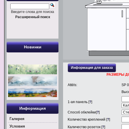
Введите слова для поиска
Расширенный поиск
Новинки
Информация для заказа
РАЗМЕРЫ Д
Attēls:
SP 
Выс
1
-ая панель [
?
]
Информация
Способ обклейки[
?
]
Галерея
Kоличество креплений [
?
]
Условия
Каличество розеток [
?
]