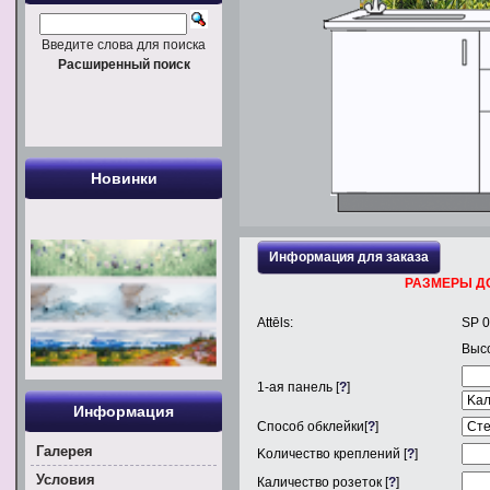
Введите слова для поиска
Расширенный поиск
Новинки
Информация для заказа
РАЗМЕРЫ Д
Attēls:
SP 
Выс
1
-ая панель [
?
]
Информация
Способ обклейки[
?
]
Галерея
Kоличество креплений [
?
]
Условия
Каличество розеток [
?
]