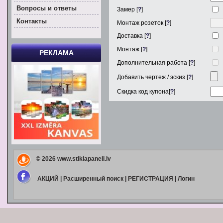
Вoпросы и ответы
Замер [
?
]
Контакты
Монтаж розеток [
?
]
Доставка [
?
]
Монтаж [
?
]
РЕКЛАМА
Дополнительная работа [
?
]
Добавить чертеж / эскиз [
?
]
Скидка код купона[
?
]
© 2026
www.stiklapaneli.lv
АКЦИЙ
|
Расширенный поиск
|
РЕГИСТРАЦИЯ
|
Логин