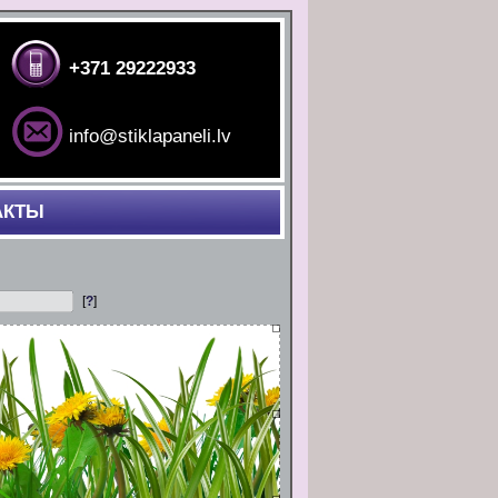
+371 29222933
info@stiklapaneli.lv
АКТЫ
[
?
]