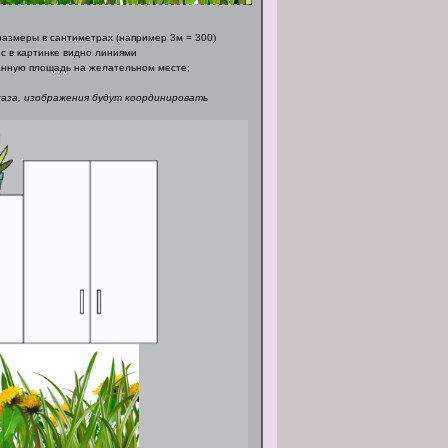
азмеры в сантиметрах (например 3м = 300)
с в картинке видно линиями
нную площадь на желательном месте;
каза, изображения будут координировать