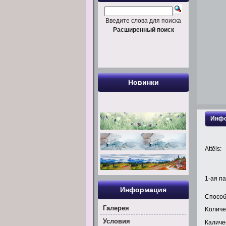
Введите слова для поиска
Расширенный поиск
Новинки
Инфо
Attēls:
1
-ая па
Информация
Способ
Галерея
Kоличе
Условия
Каличес