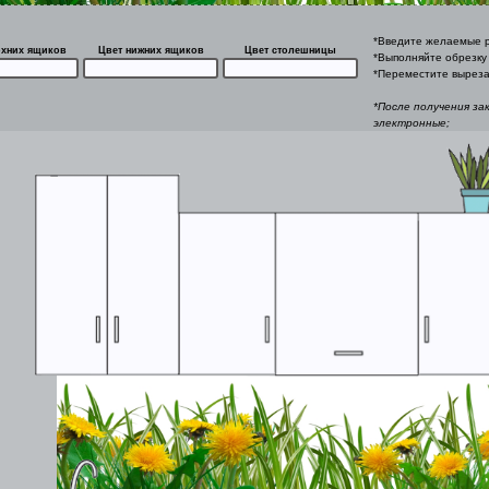
*Введите желаемые р
рхних ящиков
Цвет нижних ящиков
Цвет столешницы
*Выполняйте обрезку 
*Переместите выреза
*После получения за
электронные;