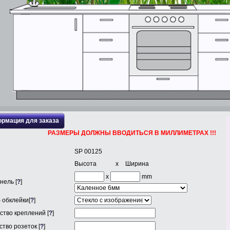
рмация для заказа
РАЗМЕРЫ ДОЛЖНЫ ВВОДИТЬСЯ В МИЛЛИМЕТРАХ !!!
SP 00125
Высота
x
Ширина
x
mm
нель [
?
]
 обклейки[
?
]
ство креплений [
?
]
тво розеток [
?
]