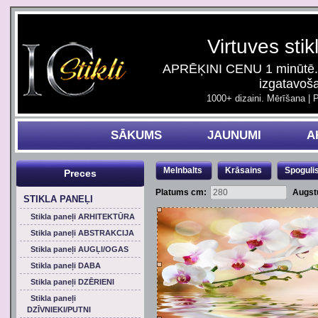
Virtuves stik
APRĒĶINI CENU 1 minūtē. 
izgatavoš
1000+ dizaini. Mērīšana | 
SĀKUMS
JAUNUMI
A
Melnbalts
Krāsains
Spoguli
Preces
Platums cm:
Augst
STIKLA PANEĻI
Stikla paneļi ARHITEKTŪRA
Stikla paneļi ABSTRAKCIJA
Stikla paneļi AUGĻI/OGAS
Stikla paneļi DABA
Stikla paneļi DZĒRIENI
Stikla paneļi
DZĪVNIEKI/PUTNI