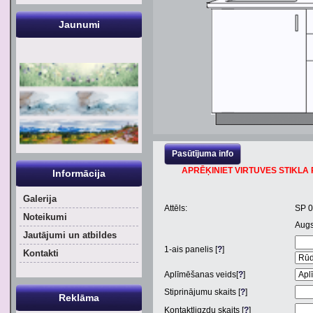
Jaunumi
Pasūtījuma info
APRĒĶINIET VIRTUVES STIKLA P
Informācija
Galerija
Attēls:
SP 
Noteikumi
Aug
Jautājumi un atbildes
1
-ais panelis [
?
]
Kontakti
Aplīmēšanas veids[
?
]
Stiprinājumu skaits [
?
]
Reklāma
Kontaktligzdu skaits [
?
]