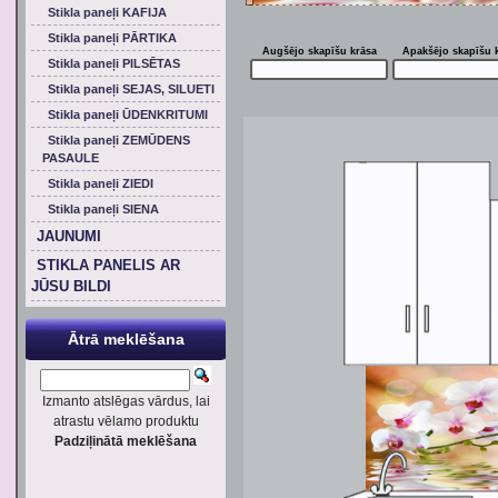
Stikla paneļi KAFIJA
Stikla paneļi PĀRTIKA
Augšējo skapīšu krāsa
Apakšējo skapīšu 
Stikla paneļi PILSĒTAS
Stikla paneļi SEJAS, SILUETI
Stikla paneļi ŪDENKRITUMI
Stikla paneļi ZEMŪDENS
PASAULE
Stikla paneļi ZIEDI
Stikla paneļi SIENA
JAUNUMI
STIKLA PANELIS AR
JŪSU BILDI
Ātrā meklēšana
Izmanto atslēgas vārdus, lai
atrastu vēlamo produktu
Padziļinātā meklēšana