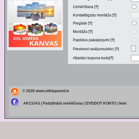
Uzmērīšana [
?
]
Kontaktligzdu montāža [
?
]
Piegāde [
?
]
Montāža [
?
]
Papildus pakalpojumi [
?
]
Pievienot rasējumu/skici [
?
]
Atlaides kupona kods[
?
]
© 2026
www.stiklapaneli.lv
AKCIJAS
|
Padziļinātā meklēšana
|
IZVEIDOT KONTU
|
Ieiet