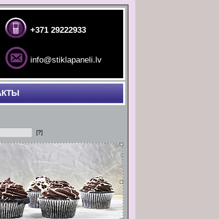
+371 29222933
info@stiklapaneli.lv
АКТЫ
[
?
]