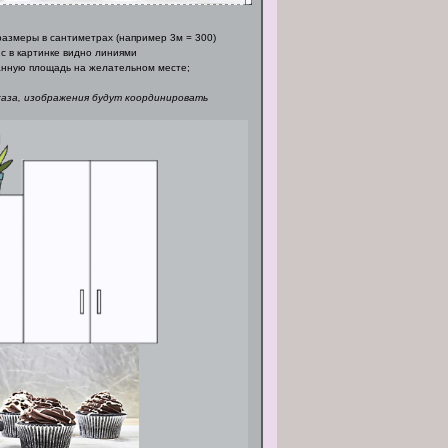
азмеры в сантиметрах (например 3м = 300)
с в картинке видно линиями
нную площадь на желательном месте;
каза, изображения будут координировать