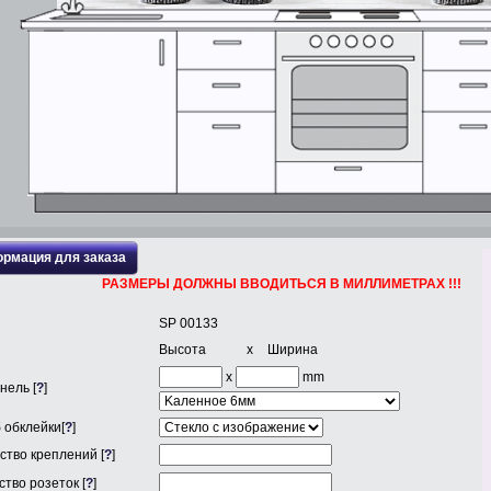
рмация для заказа
РАЗМЕРЫ ДОЛЖНЫ ВВОДИТЬСЯ В МИЛЛИМЕТРАХ !!!
SP 00133
Высота
x
Ширина
x
mm
нель [
?
]
 обклейки[
?
]
ство креплений [
?
]
тво розеток [
?
]