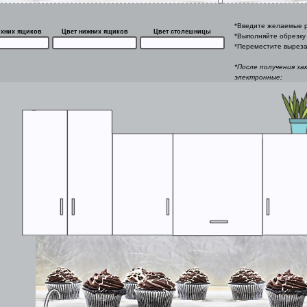
*Введите желаемые р
рхних ящиков
Цвет нижних ящиков
Цвет столешницы
*Выполняйте обрезку 
*Переместите выреза
*После получения за
электронные;