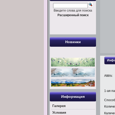
Введите слова для поиска
Расширенный поиск
Новинки
Инфо
Attēls:
1
-ая па
Информация
Способ
Галерея
Kоличе
Условия
Каличес