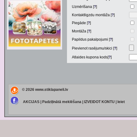
Uzmērīšana [
?
]
Kontaktligzdu montāža [
?
]
Piegāde [
?
]
Montāža [
?
]
Papildus pakalpojumi [
?
]
Pievienot rasējumu/skici [
?
]
Atlaides kupona kods[
?
]
© 2026
www.stiklapaneli.lv
AKCIJAS
|
Padziļinātā meklēšana
|
IZVEIDOT KONTU
|
Ieiet