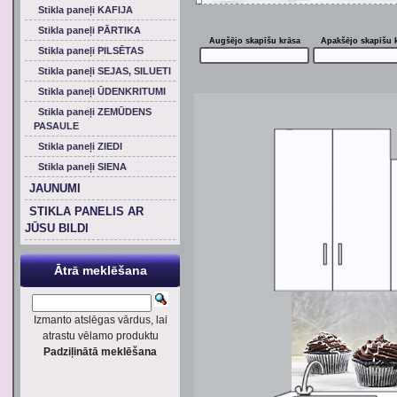
Stikla paneļi KAFIJA
Stikla paneļi PĀRTIKA
Augšējo skapīšu krāsa
Apakšējo skapīšu 
Stikla paneļi PILSĒTAS
Stikla paneļi SEJAS, SILUETI
Stikla paneļi ŪDENKRITUMI
Stikla paneļi ZEMŪDENS
PASAULE
Stikla paneļi ZIEDI
Stikla paneļi SIENA
JAUNUMI
STIKLA PANELIS AR
JŪSU BILDI
Ātrā meklēšana
Izmanto atslēgas vārdus, lai
atrastu vēlamo produktu
Padziļinātā meklēšana