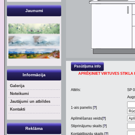
Jaunumi
Pasūtījuma info
APRĒĶINIET VIRTUVES STIKLA P
Informācija
Galerija
Attēls:
SP 
Noteikumi
Aug
Jautājumi un atbildes
1
-ais panelis [
?
]
Kontakti
Aplīmēšanas veids[
?
]
Stiprinājumu skaits [
?
]
Reklāma
Kontaktligzdu skaits [
?
]