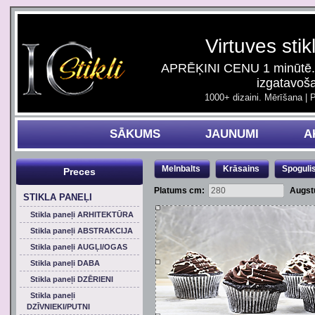
Virtuves stik
APRĒĶINI CENU 1 minūtē. 
izgatavoš
1000+ dizaini. Mērīšana | 
SĀKUMS
JAUNUMI
A
Melnbalts
Krāsains
Spoguli
Preces
Platums cm:
Augst
STIKLA PANEĻI
Stikla paneļi ARHITEKTŪRA
Stikla paneļi ABSTRAKCIJA
Stikla paneļi AUGĻI/OGAS
Stikla paneļi DABA
Stikla paneļi DZĒRIENI
Stikla paneļi
DZĪVNIEKI/PUTNI