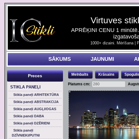
Virtuves stik
APRĒĶINI CENU 1 minūtē. 
izgatavoš
1000+ dizaini. Mērīšana | 
SĀKUMS
JAUNUMI
A
Melnbalts
Krāsains
Spoguli
Preces
Platums cm:
Augst
STIKLA PANEĻI
Stikla paneļi ARHITEKTŪRA
Stikla paneļi ABSTRAKCIJA
Stikla paneļi AUGĻI/OGAS
Stikla paneļi DABA
Stikla paneļi DZĒRIENI
Stikla paneļi
DZĪVNIEKI/PUTNI