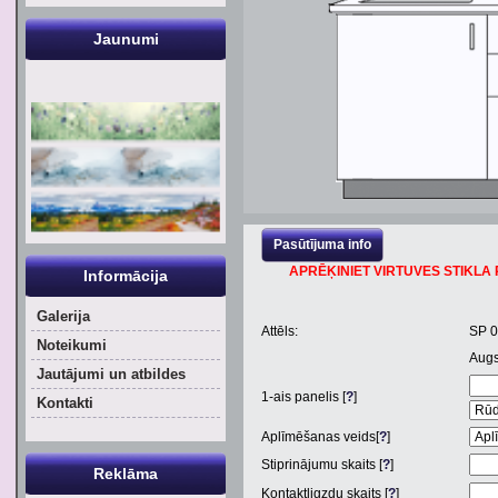
Jaunumi
Pasūtījuma info
APRĒĶINIET VIRTUVES STIKLA P
Informācija
Galerija
Attēls:
SP 
Noteikumi
Aug
Jautājumi un atbildes
1
-ais panelis [
?
]
Kontakti
Aplīmēšanas veids[
?
]
Stiprinājumu skaits [
?
]
Reklāma
Kontaktligzdu skaits [
?
]