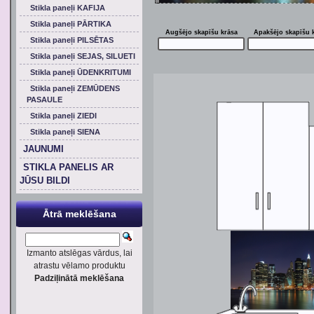
Stikla paneļi KAFIJA
Stikla paneļi PĀRTIKA
Augšējo skapīšu krāsa
Apakšējo skapīšu 
Stikla paneļi PILSĒTAS
Stikla paneļi SEJAS, SILUETI
Stikla paneļi ŪDENKRITUMI
Stikla paneļi ZEMŪDENS
PASAULE
Stikla paneļi ZIEDI
Stikla paneļi SIENA
JAUNUMI
STIKLA PANELIS AR
JŪSU BILDI
Ātrā meklēšana
Izmanto atslēgas vārdus, lai
atrastu vēlamo produktu
Padziļinātā meklēšana