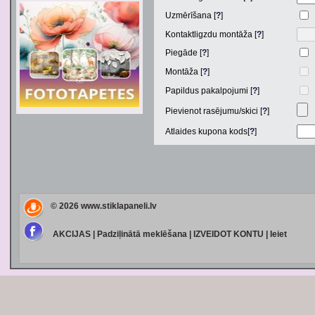
Uzmērīšana [
?
]
Kontaktligzdu montāža [
?
]
Piegāde [
?
]
Montāža [
?
]
Papildus pakalpojumi [
?
]
Pievienot rasējumu/skici [
?
]
Atlaides kupona kods[
?
]
© 2026
www.stiklapaneli.lv
AKCIJAS
|
Padziļinātā meklēšana
|
IZVEIDOT KONTU
|
Ieiet