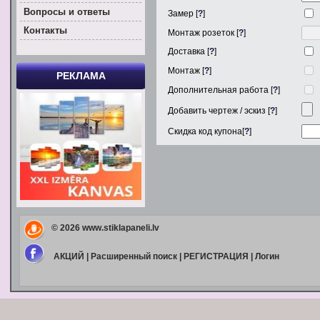
Вoпросы и ответы
Замер [
?
]
Контакты
Монтаж розеток [
?
]
Доставка [
?
]
Монтаж [
?
]
РЕКЛАМА
Дополнительная работа [
?
]
Добавить чертеж / эскиз [
?
]
Скидка код купона[
?
]
© 2026
www.stiklapaneli.lv
АКЦИЙ
|
Расширенный поиск
|
РЕГИСТРАЦИЯ
|
Логин