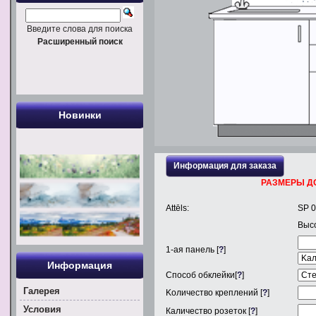
Введите слова для поиска
Расширенный поиск
Новинки
Информация для заказа
РАЗМЕРЫ Д
Attēls:
SP 
Выс
1
-ая панель [
?
]
Информация
Способ обклейки[
?
]
Галерея
Kоличество креплений [
?
]
Условия
Каличество розеток [
?
]