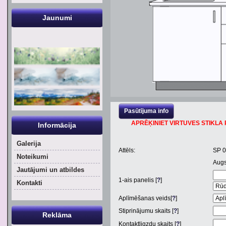
Jaunumi
Pasūtījuma info
APRĒĶINIET VIRTUVES STIKLA P
Informācija
Galerija
Attēls:
SP 
Noteikumi
Aug
Jautājumi un atbildes
1
-ais panelis [
?
]
Kontakti
Aplīmēšanas veids[
?
]
Stiprinājumu skaits [
?
]
Reklāma
Kontaktligzdu skaits [
?
]