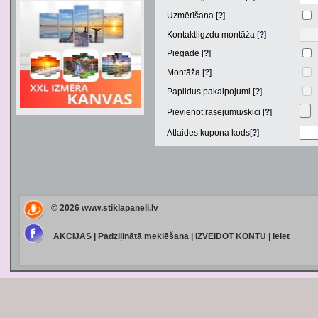
Uzmērīšana [
?
]
Kontaktligzdu montāža [
?
]
Piegāde [
?
]
Montāža [
?
]
Papildus pakalpojumi [
?
]
Pievienot rasējumu/skici [
?
]
Atlaides kupona kods[
?
]
© 2026
www.stiklapaneli.lv
AKCIJAS
|
Padziļinātā meklēšana
|
IZVEIDOT KONTU
|
Ieiet