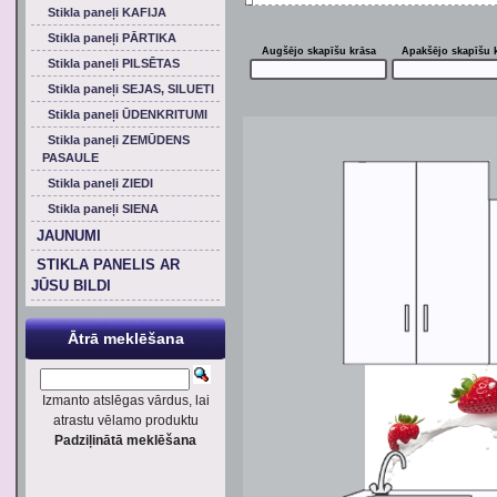
Stikla paneļi KAFIJA
Stikla paneļi PĀRTIKA
Augšējo skapīšu krāsa
Apakšējo skapīšu 
Stikla paneļi PILSĒTAS
Stikla paneļi SEJAS, SILUETI
Stikla paneļi ŪDENKRITUMI
Stikla paneļi ZEMŪDENS
PASAULE
Stikla paneļi ZIEDI
Stikla paneļi SIENA
JAUNUMI
STIKLA PANELIS AR
JŪSU BILDI
Ātrā meklēšana
Izmanto atslēgas vārdus, lai
atrastu vēlamo produktu
Padziļinātā meklēšana