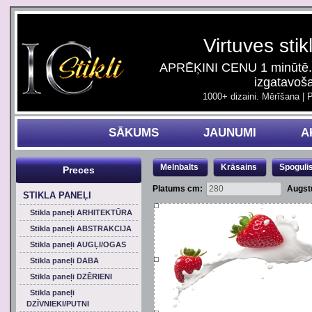
Virtuves stik
APRĒĶINI CENU 1 minūtē. 
izgatavoš
1000+ dizaini. Mērīšana | 
SĀKUMS
JAUNUMI
A
Melnbalts
Krāsains
Spoguli
Preces
Platums cm:
Augst
STIKLA PANEĻI
Stikla paneļi ARHITEKTŪRA
Stikla paneļi ABSTRAKCIJA
Stikla paneļi AUGĻI/OGAS
Stikla paneļi DABA
Stikla paneļi DZĒRIENI
Stikla paneļi
DZĪVNIEKI/PUTNI