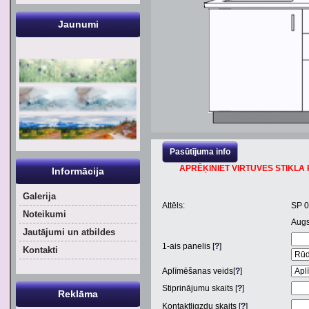
Jaunumi
Pasūtījuma info
APRĒĶINIET VIRTUVES STIKLA P
Informācija
Galerija
Attēls:
SP 
Noteikumi
Aug
Jautājumi un atbildes
1
-ais panelis [
?
]
Kontakti
Aplīmēšanas veids[
?
]
Stiprinājumu skaits [
?
]
Reklāma
Kontaktligzdu skaits [
?
]