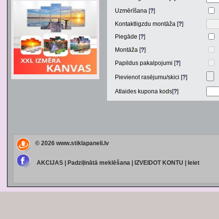
Uzmērīšana [
?
]
Kontaktligzdu montāža [
?
]
Piegāde [
?
]
Montāža [
?
]
Papildus pakalpojumi [
?
]
Pievienot rasējumu/skici [
?
]
Atlaides kupona kods[
?
]
© 2026
www.stiklapaneli.lv
AKCIJAS
|
Padziļinātā meklēšana
|
IZVEIDOT KONTU
|
Ieiet