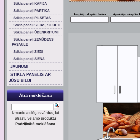
Stikla paneļi KAFIJA
Stikla paneļi PĀRTIKA
Augšējo skapīšu krāsa
Apakšējo skapīšu 
Stikla paneļi PILSĒTAS
Stikla paneļi SEJAS, SILUETI
Stikla paneļi ŪDENKRITUMI
Stikla paneļi ZEMŪDENS
PASAULE
Stikla paneļi ZIEDI
Stikla paneļi SIENA
JAUNUMI
STIKLA PANELIS AR
JŪSU BILDI
Ātrā meklēšana
Izmanto atslēgas vārdus, lai
atrastu vēlamo produktu
Padziļinātā meklēšana