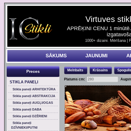
Virtuves stik
APRĒĶINI CENU 1 minūtē. 
izgatavoš
1000+ dizaini. Mērīšana | 
SĀKUMS
JAUNUMI
A
Melnbalts
Krāsains
Spoguli
Preces
Platums cm:
Augst
STIKLA PANEĻI
Stikla paneļi ARHITEKTŪRA
Stikla paneļi ABSTRAKCIJA
Stikla paneļi AUGĻI/OGAS
Stikla paneļi DABA
Stikla paneļi DZĒRIENI
Stikla paneļi
DZĪVNIEKI/PUTNI