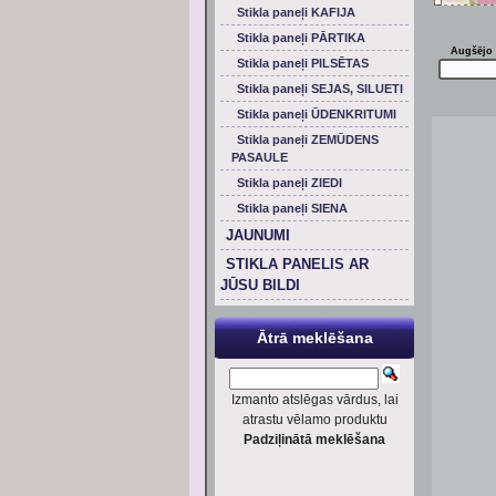
Stikla paneļi KAFIJA
Stikla paneļi PĀRTIKA
Augšējo 
Stikla paneļi PILSĒTAS
Stikla paneļi SEJAS, SILUETI
Stikla paneļi ŪDENKRITUMI
Stikla paneļi ZEMŪDENS
PASAULE
Stikla paneļi ZIEDI
Stikla paneļi SIENA
JAUNUMI
STIKLA PANELIS AR
JŪSU BILDI
Ātrā meklēšana
Izmanto atslēgas vārdus, lai
atrastu vēlamo produktu
Padziļinātā meklēšana