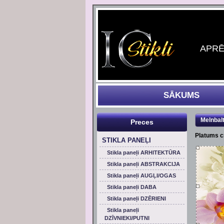
APRĒĶ
SĀKUMS
Melnbal
Preces
Platums 
STIKLA PANEĻI
Stikla paneļi ARHITEKTŪRA
Stikla paneļi ABSTRAKCIJA
Stikla paneļi AUGĻI/OGAS
Stikla paneļi DABA
Stikla paneļi DZĒRIENI
Stikla paneļi
DZĪVNIEKI/PUTNI