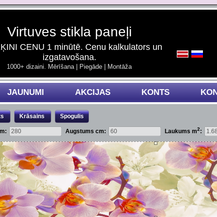
Virtuves stikla paneļi
INI CENU 1 minūtē. Cenu kalkulators un
izgatavošana.
1000+ dizaini. Mērīšana | Piegāde | Montāža
JAUNUMI
AKCIJAS
KONTS
KON
ts
Krāsains
Spogulis
2
cm:
Augstums cm:
Laukums m
: