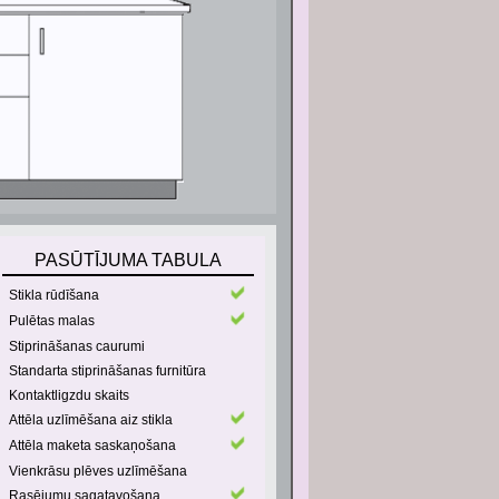
PASŪTĪJUMA TABULA
Stikla rūdīšana
Pulētas malas
Stiprināšanas caurumi
Standarta stiprināšanas furnitūra
Kontaktligzdu skaits
Attēla uzlīmēšana aiz stikla
Attēla maketa saskaņošana
Vienkrāsu plēves uzlīmēšana
Rasējumu sagatavošana