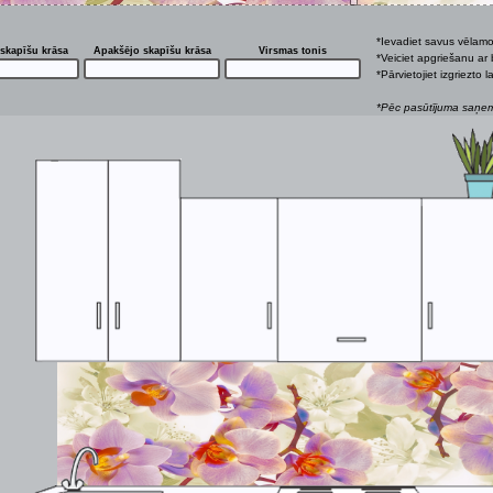
*Ievadiet savus vēlam
skapīšu krāsa
Apakšējo skapīšu krāsa
Virsmas tonis
*Veiciet apgriešanu ar 
*Pārvietojiet izgriezto
*Pēc pasūtījuma saņemš