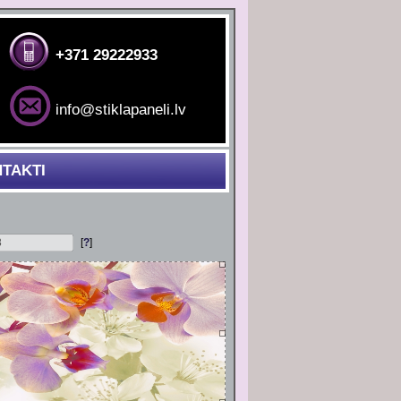
+371 29222933
info@stiklapaneli.lv
TAKTI
[
?
]