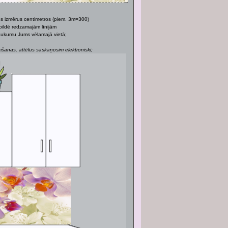
os izmērus centimetros (piem. 3m=300)
bildē redzamajām līnijām
 laukumu Jums vēlamajā vietā;
anas, attēlus saskaņosim elektroniski;