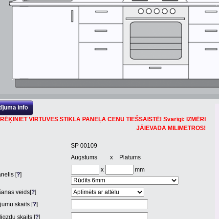
ījuma info
RĒĶINIET VIRTUVES STIKLA PANEĻA CENU TIEŠSAISTĒ! Svarīgi: IZMĒRI
JĀIEVADA MILIMETROS!
SP 00109
Augstums
x
Platums
x
mm
nelis [
?
]
anas veids[
?
]
jumu skaits [
?
]
igzdu skaits [
?
]