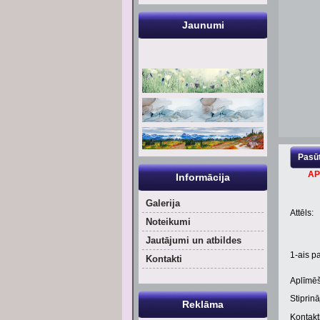
Jaunumi
Pasūt
AP
Informācija
Galerija
Attēls:
Noteikumi
Jautājumi un atbildes
1
-ais pa
Kontakti
Aplīmēš
Stiprinā
Reklāma
Kontaktl