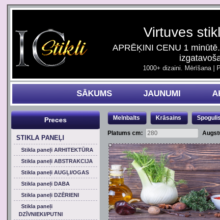
Virtuves stik
APRĒĶINI CENU 1 minūtē. 
izgatavoš
1000+ dizaini. Mērīšana | 
SĀKUMS
JAUNUMI
A
Melnbalts
Krāsains
Spoguli
Preces
Platums cm:
Augst
STIKLA PANEĻI
Stikla paneļi ARHITEKTŪRA
Stikla paneļi ABSTRAKCIJA
Stikla paneļi AUGĻI/OGAS
Stikla paneļi DABA
Stikla paneļi DZĒRIENI
Stikla paneļi
DZĪVNIEKI/PUTNI