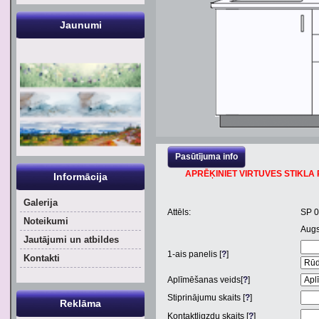
Jaunumi
Pasūtījuma info
APRĒĶINIET VIRTUVES STIKLA P
Informācija
Galerija
Attēls:
SP 
Noteikumi
Aug
Jautājumi un atbildes
1
-ais panelis [
?
]
Kontakti
Aplīmēšanas veids[
?
]
Stiprinājumu skaits [
?
]
Reklāma
Kontaktligzdu skaits [
?
]