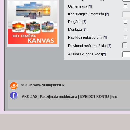
Uzmērīšana [
?
]
Kontaktligzdu montāža [
?
]
Piegāde [
?
]
Montāža [
?
]
Papildus pakalpojumi [
?
]
Pievienot rasējumu/skici [
?
]
Atlaides kupona kods[
?
]
© 2026
www.stiklapaneli.lv
AKCIJAS
|
Padziļinātā meklēšana
|
IZVEIDOT KONTU
|
Ieiet