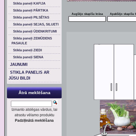
Stikla paneļi KAFIJA
Stikla paneļi PĀRTIKA
Augšējo skapīšu krāsa
Apakšējo skapīšu 
Stikla paneļi PILSĒTAS
Stikla paneļi SEJAS, SILUETI
Stikla paneļi ŪDENKRITUMI
Stikla paneļi ZEMŪDENS
PASAULE
Stikla paneļi ZIEDI
Stikla paneļi SIENA
JAUNUMI
STIKLA PANELIS AR
JŪSU BILDI
Ātrā meklēšana
Izmanto atslēgas vārdus, lai
atrastu vēlamo produktu
Padziļinātā meklēšana