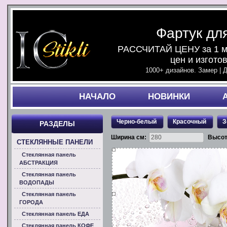
Фартук дл
РАССЧИТАЙ ЦЕНУ за 1 ми
цен и изгото
1000+ дизайнов. Замер | 
НАЧАЛO
НОВИНКИ
Черно-белый
Красочный
З
РАЗДЕЛЫ
Ширина см:
Высот
СТЕКЛЯННЫЕ ПАНЕЛИ
Стеклянная панель
АБСТРАКЦИЯ
Стеклянная панель
ВОДОПАДЫ
Стеклянная панель
ГОРОДА
Стеклянная панель ЕДА
Стеклянная панель КОФЕ