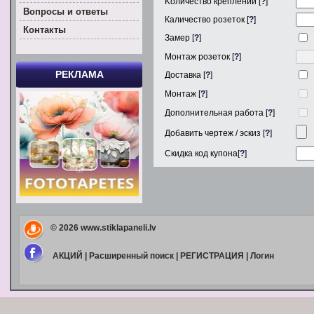
Kоличество креплений [
?
]
Вoпросы и ответы
Каличество розеток [
?
]
Контакты
Замер [
?
]
Монтаж розеток [
?
]
РЕКЛАМА
Доставка [
?
]
Монтаж [
?
]
Дополнительная работа [
?
]
Добавить чертеж / эскиз [
?
]
Скидка код купона[
?
]
© 2026
www.stiklapaneli.lv
АКЦИЙ
|
Расширенный поиск
|
РЕГИСТРАЦИЯ
|
Логин