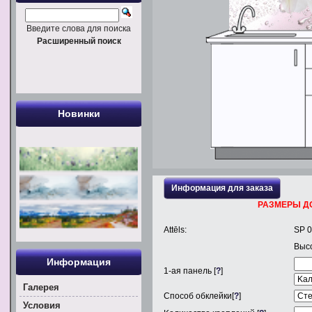
Введите слова для поиска
Расширенный поиск
Новинки
Информация для заказа
РАЗМЕРЫ Д
Attēls:
SP 
Выс
Информация
1
-ая панель [
?
]
Галерея
Способ обклейки[
?
]
Условия