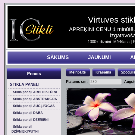
Virtuves stik
APRĒĶINI CENU 1 minūtē. 
izgatavoš
1000+ dizaini. Mērīšana | 
SĀKUMS
JAUNUMI
A
Melnbalts
Krāsains
Spoguli
Preces
Platums cm:
Augst
STIKLA PANEĻI
Stikla paneļi ARHITEKTŪRA
Stikla paneļi ABSTRAKCIJA
Stikla paneļi AUGĻI/OGAS
Stikla paneļi DABA
Stikla paneļi DZĒRIENI
Stikla paneļi
DZĪVNIEKI/PUTNI