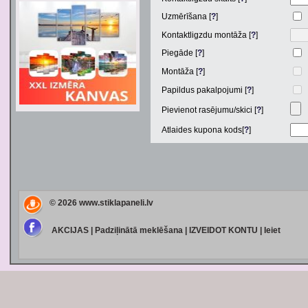
Uzmērīšana [
?
]
Kontaktligzdu montāža [
?
]
Piegāde [
?
]
Montāža [
?
]
Papildus pakalpojumi [
?
]
Pievienot rasējumu/skici [
?
]
Atlaides kupona kods[
?
]
© 2026
www.stiklapaneli.lv
AKCIJAS
|
Padziļinātā meklēšana
|
IZVEIDOT KONTU
|
Ieiet