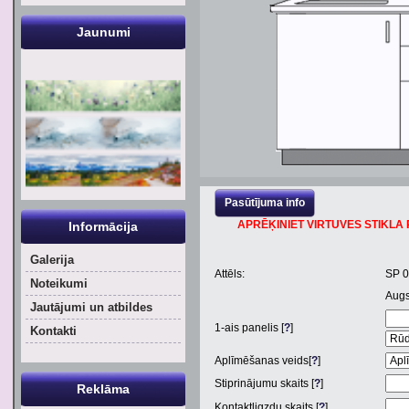
Jaunumi
Pasūtījuma info
APRĒĶINIET VIRTUVES STIKLA P
Informācija
Galerija
Attēls:
SP 
Noteikumi
Aug
Jautājumi un atbildes
1
-ais panelis [
?
]
Kontakti
Aplīmēšanas veids[
?
]
Stiprinājumu skaits [
?
]
Reklāma
Kontaktligzdu skaits [
?
]