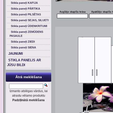
Stikla paneļi KAFIJA
Stikla paneļi PĀRTIKA
Augšējo skapīšu krāsa
Apakšējo skapīšu 
Stikla paneļi PILSĒTAS
Stikla paneļi SEJAS, SILUETI
Stikla paneļi ŪDENKRITUMI
Stikla paneļi ZEMŪDENS
PASAULE
Stikla paneļi ZIEDI
Stikla paneļi SIENA
JAUNUMI
STIKLA PANELIS AR
JŪSU BILDI
Ātrā meklēšana
Izmanto atslēgas vārdus, lai
atrastu vēlamo produktu
Padziļinātā meklēšana