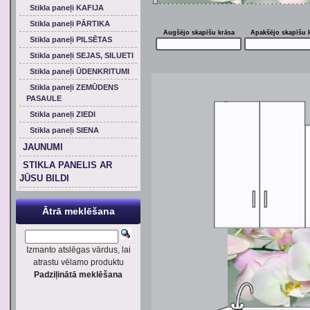
Stikla paneļi KAFIJA
Stikla paneļi PĀRTIKA
Augšējo skapīšu krāsa
Apakšējo skapīšu 
Stikla paneļi PILSĒTAS
Stikla paneļi SEJAS, SILUETI
Stikla paneļi ŪDENKRITUMI
Stikla paneļi ZEMŪDENS
PASAULE
Stikla paneļi ZIEDI
Stikla paneļi SIENA
JAUNUMI
STIKLA PANELIS AR
JŪSU BILDI
Ātrā meklēšana
Izmanto atslēgas vārdus, lai
atrastu vēlamo produktu
Padziļinātā meklēšana