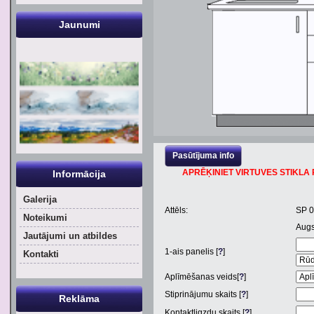
Jaunumi
Pasūtījuma info
APRĒĶINIET VIRTUVES STIKLA P
Informācija
Galerija
Attēls:
SP 
Noteikumi
Aug
Jautājumi un atbildes
1
-ais panelis [
?
]
Kontakti
Aplīmēšanas veids[
?
]
Stiprinājumu skaits [
?
]
Reklāma
Kontaktligzdu skaits [
?
]