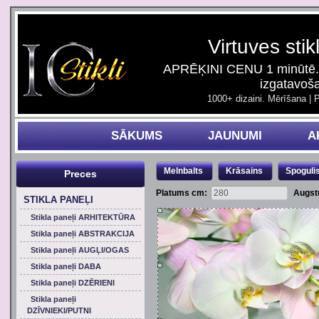
Virtuves stik
APRĒĶINI CENU 1 minūtē. 
izgatavoš
1000+ dizaini. Mērīšana | 
SĀKUMS
JAUNUMI
A
Melnbalts
Krāsains
Spoguli
Preces
Platums cm:
Augst
STIKLA PANEĻI
Stikla paneļi ARHITEKTŪRA
Stikla paneļi ABSTRAKCIJA
Stikla paneļi AUGĻI/OGAS
Stikla paneļi DABA
Stikla paneļi DZĒRIENI
Stikla paneļi
DZĪVNIEKI/PUTNI