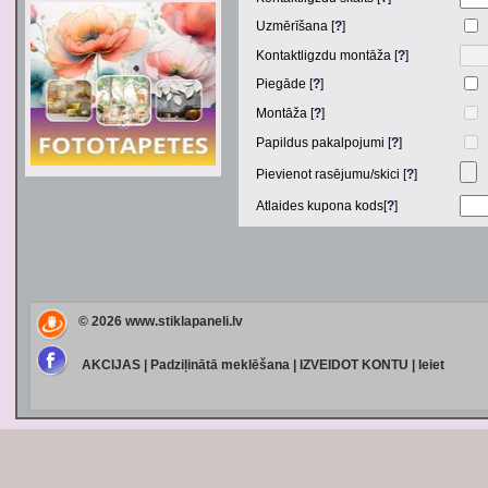
Uzmērīšana [
?
]
Kontaktligzdu montāža [
?
]
Piegāde [
?
]
Montāža [
?
]
Papildus pakalpojumi [
?
]
Pievienot rasējumu/skici [
?
]
Atlaides kupona kods[
?
]
© 2026
www.stiklapaneli.lv
AKCIJAS
|
Padziļinātā meklēšana
|
IZVEIDOT KONTU
|
Ieiet