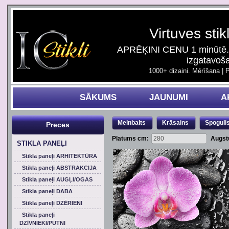
Virtuves stik
APRĒĶINI CENU 1 minūtē. 
izgatavoš
1000+ dizaini. Mērīšana | 
SĀKUMS
JAUNUMI
A
Melnbalts
Krāsains
Spoguli
Preces
Platums cm:
Augst
STIKLA PANEĻI
Stikla paneļi ARHITEKTŪRA
Stikla paneļi ABSTRAKCIJA
Stikla paneļi AUGĻI/OGAS
Stikla paneļi DABA
Stikla paneļi DZĒRIENI
Stikla paneļi
DZĪVNIEKI/PUTNI