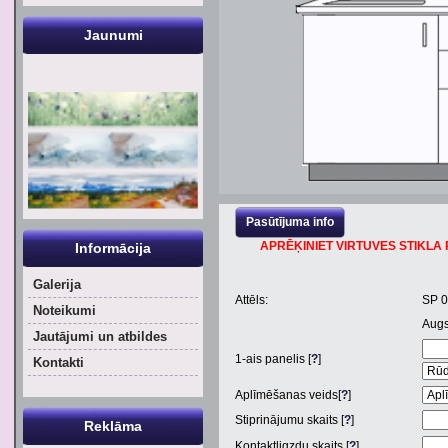
Jaunumi
Pasūtījuma info
APRĒĶINIET VIRTUVES STIKLA P
Informācija
Galerija
Attēls:
SP 
Noteikumi
Aug
Jautājumi un atbildes
1
-ais panelis [
?
]
Kontakti
Aplīmēšanas veids[
?
]
Stiprinājumu skaits [
?
]
Reklāma
Kontaktligzdu skaits [
?
]