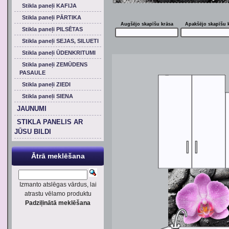
Stikla paneļi KAFIJA
Stikla paneļi PĀRTIKA
Augšējo skapīšu krāsa
Apakšējo skapīšu 
Stikla paneļi PILSĒTAS
Stikla paneļi SEJAS, SILUETI
Stikla paneļi ŪDENKRITUMI
Stikla paneļi ZEMŪDENS
PASAULE
Stikla paneļi ZIEDI
Stikla paneļi SIENA
JAUNUMI
STIKLA PANELIS AR
JŪSU BILDI
Ātrā meklēšana
Izmanto atslēgas vārdus, lai
atrastu vēlamo produktu
Padziļinātā meklēšana