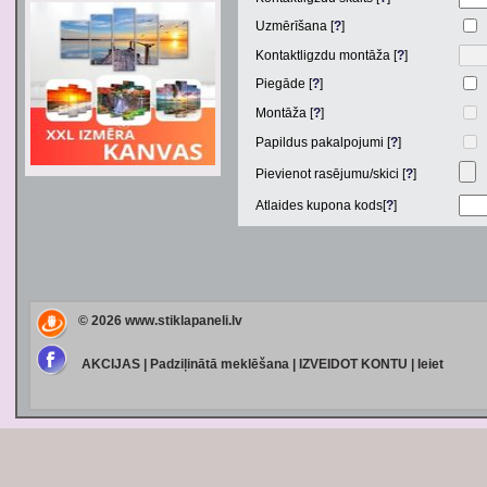
Uzmērīšana [
?
]
Kontaktligzdu montāža [
?
]
Piegāde [
?
]
Montāža [
?
]
Papildus pakalpojumi [
?
]
Pievienot rasējumu/skici [
?
]
Atlaides kupona kods[
?
]
© 2026
www.stiklapaneli.lv
AKCIJAS
|
Padziļinātā meklēšana
|
IZVEIDOT KONTU
|
Ieiet