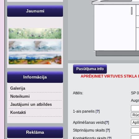
Jaunumi
Pasūtījuma info
APRĒĶINIET VIRTUVES STIKLA P
Informācija
Galerija
Attēls:
SP 
Noteikumi
Aug
Jautājumi un atbildes
1
-ais panelis [
?
]
Kontakti
Aplīmēšanas veids[
?
]
Stiprinājumu skaits [
?
]
Reklāma
Kontaktligzdu skaits [
?
]