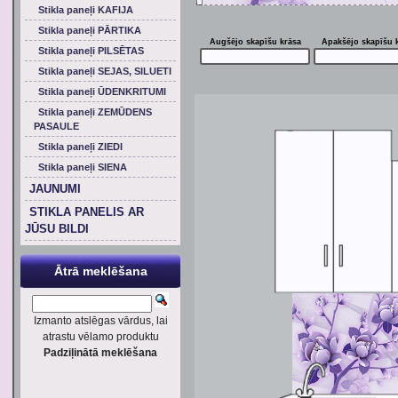
Stikla paneļi KAFIJA
Stikla paneļi PĀRTIKA
Augšējo skapīšu krāsa
Apakšējo skapīšu 
Stikla paneļi PILSĒTAS
Stikla paneļi SEJAS, SILUETI
Stikla paneļi ŪDENKRITUMI
Stikla paneļi ZEMŪDENS
PASAULE
Stikla paneļi ZIEDI
Stikla paneļi SIENA
JAUNUMI
STIKLA PANELIS AR
JŪSU BILDI
Ātrā meklēšana
Izmanto atslēgas vārdus, lai
atrastu vēlamo produktu
Padziļinātā meklēšana