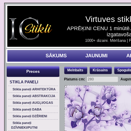
Virtuves stik
APRĒĶINI CENU 1 minūtē. 
izgatavoš
1000+ dizaini. Mērīšana | 
SĀKUMS
JAUNUMI
A
Melnbalts
Krāsains
Spoguli
Preces
Platums cm:
Augst
STIKLA PANEĻI
Stikla paneļi ARHITEKTŪRA
Stikla paneļi ABSTRAKCIJA
Stikla paneļi AUGĻI/OGAS
Stikla paneļi DABA
Stikla paneļi DZĒRIENI
Stikla paneļi
DZĪVNIEKI/PUTNI