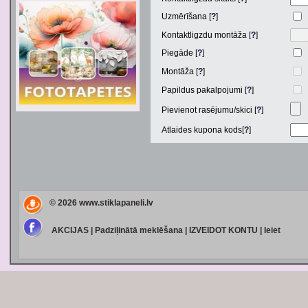
Uzmērīšana [
?
]
Kontaktligzdu montāža [
?
]
Piegāde [
?
]
Montāža [
?
]
Papildus pakalpojumi [
?
]
Pievienot rasējumu/skici [
?
]
Atlaides kupona kods[
?
]
© 2026
www.stiklapaneli.lv
AKCIJAS
|
Padziļinātā meklēšana
|
IZVEIDOT KONTU
|
Ieiet