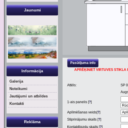
Jaunumi
Pasūtījuma info
APRĒĶINIET VIRTUVES STIKLA P
Informācija
Galerija
Attēls:
SP 
Noteikumi
Aug
Jautājumi un atbildes
1
-ais panelis [
?
]
Kontakti
Aplīmēšanas veids[
?
]
Stiprinājumu skaits [
?
]
Reklāma
Kontaktligzdu skaits [
?
]