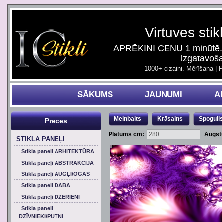
Virtuves stik
APRĒĶINI CENU 1 minūtē. 
izgatavoš
1000+ dizaini. Mērīšana | 
SĀKUMS
JAUNUMI
A
Melnbalts
Krāsains
Spoguli
Preces
Platums cm:
Augst
STIKLA PANEĻI
Stikla paneļi ARHITEKTŪRA
Stikla paneļi ABSTRAKCIJA
Stikla paneļi AUGĻI/OGAS
Stikla paneļi DABA
Stikla paneļi DZĒRIENI
Stikla paneļi
DZĪVNIEKI/PUTNI