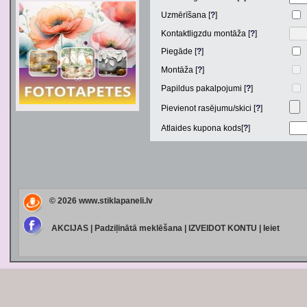
Uzmērīšana [
?
]
Kontaktligzdu montāža [
?
]
Piegāde [
?
]
Montāža [
?
]
Papildus pakalpojumi [
?
]
Pievienot rasējumu/skici [
?
]
Atlaides kupona kods[
?
]
© 2026
www.stiklapaneli.lv
AKCIJAS
|
Padziļinātā meklēšana
|
IZVEIDOT KONTU
|
Ieiet