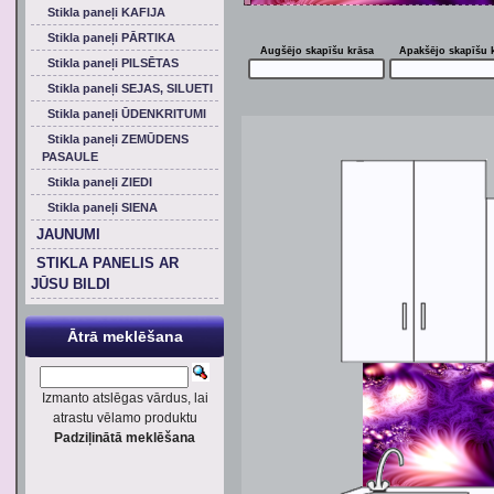
Stikla paneļi KAFIJA
Stikla paneļi PĀRTIKA
Augšējo skapīšu krāsa
Apakšējo skapīšu 
Stikla paneļi PILSĒTAS
Stikla paneļi SEJAS, SILUETI
Stikla paneļi ŪDENKRITUMI
Stikla paneļi ZEMŪDENS
PASAULE
Stikla paneļi ZIEDI
Stikla paneļi SIENA
JAUNUMI
STIKLA PANELIS AR
JŪSU BILDI
Ātrā meklēšana
Izmanto atslēgas vārdus, lai
atrastu vēlamo produktu
Padziļinātā meklēšana