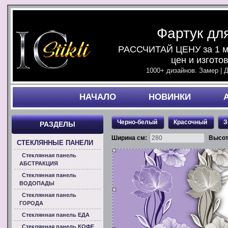
Фартук дл
РАССЧИТАЙ ЦЕНУ за 1 ми
цен и изгото
1000+ дизайнов. Замер | 
НАЧАЛO
НОВИНКИ
Черно-белый
Красочный
З
РАЗДЕЛЫ
Ширина см:
Высот
СТЕКЛЯННЫЕ ПАНЕЛИ
Стеклянная панель
АБСТРАКЦИЯ
Стеклянная панель
ВОДОПАДЫ
Стеклянная панель
ГОРОДА
Стеклянная панель ЕДА
Стеклянная панель КОФЕ