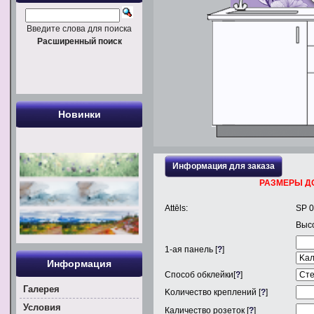
Введите слова для поиска
Расширенный поиск
Новинки
Информация для заказа
РАЗМЕРЫ Д
Attēls:
SP 
Выс
1
-ая панель [
?
]
Информация
Способ обклейки[
?
]
Галерея
Kоличество креплений [
?
]
Условия
Каличество розеток [
?
]