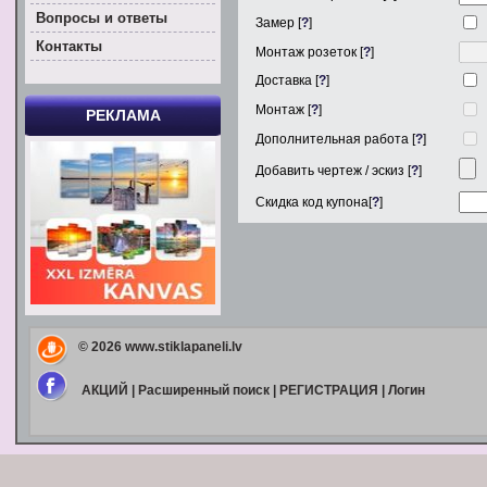
Вoпросы и ответы
Замер [
?
]
Контакты
Монтаж розеток [
?
]
Доставка [
?
]
Монтаж [
?
]
РЕКЛАМА
Дополнительная работа [
?
]
Добавить чертеж / эскиз [
?
]
Скидка код купона[
?
]
© 2026
www.stiklapaneli.lv
АКЦИЙ
|
Расширенный поиск
|
РЕГИСТРАЦИЯ
|
Логин