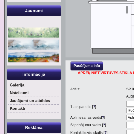
Jaunumi
Pasūtījuma info
APRĒĶINIET VIRTUVES STIKLA P
Informācija
Galerija
Attēls:
SP 
Noteikumi
Aug
Jautājumi un atbildes
1
-ais panelis [
?
]
Kontakti
Aplīmēšanas veids[
?
]
Stiprinājumu skaits [
?
]
Reklāma
Kontaktligzdu skaits [
?
]