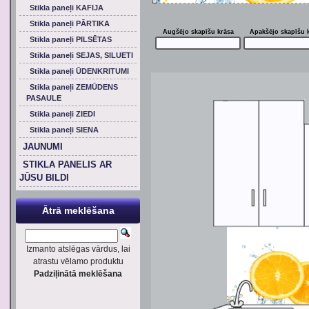
Stikla paneļi KAFIJA
Stikla paneļi PĀRTIKA
Augšējo skapīšu krāsa
Apakšējo skapīšu 
Stikla paneļi PILSĒTAS
Stikla paneļi SEJAS, SILUETI
Stikla paneļi ŪDENKRITUMI
Stikla paneļi ZEMŪDENS
PASAULE
Stikla paneļi ZIEDI
Stikla paneļi SIENA
JAUNUMI
STIKLA PANELIS AR
JŪSU BILDI
Ātrā meklēšana
Izmanto atslēgas vārdus, lai
atrastu vēlamo produktu
Padziļinātā meklēšana