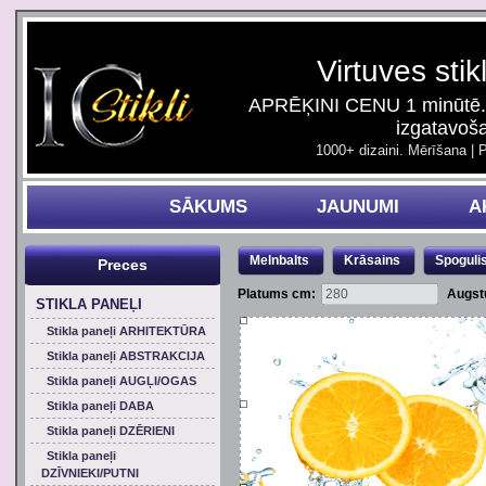
Virtuves stik
APRĒĶINI CENU 1 minūtē. 
izgatavoš
1000+ dizaini. Mērīšana | 
SĀKUMS
JAUNUMI
A
Melnbalts
Krāsains
Spoguli
Preces
Platums cm:
Augst
STIKLA PANEĻI
Stikla paneļi ARHITEKTŪRA
Stikla paneļi ABSTRAKCIJA
Stikla paneļi AUGĻI/OGAS
Stikla paneļi DABA
Stikla paneļi DZĒRIENI
Stikla paneļi
DZĪVNIEKI/PUTNI