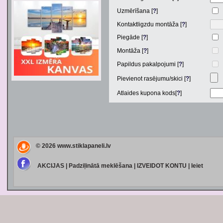
Uzmērīšana [
?
]
Kontaktligzdu montāža [
?
]
Piegāde [
?
]
Montāža [
?
]
Papildus pakalpojumi [
?
]
Pievienot rasējumu/skici [
?
]
Atlaides kupona kods[
?
]
© 2026
www.stiklapaneli.lv
AKCIJAS
|
Padziļinātā meklēšana
|
IZVEIDOT KONTU
|
Ieiet