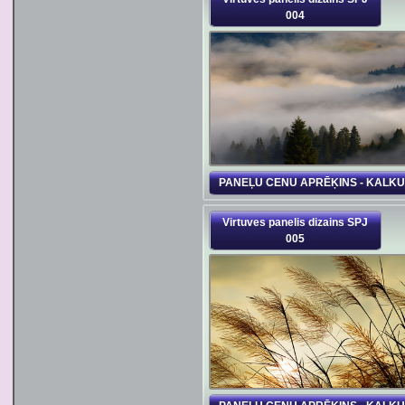
004
PANEĻU CENU APRĒĶINS - KALK
Virtuves panelis dizains SPJ
005