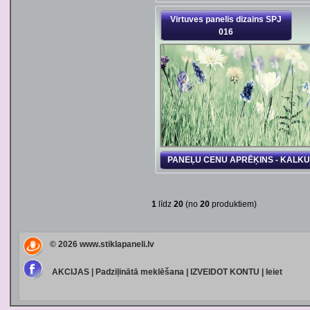
Virtuves panelis dizains SPJ
016
PANEĻU CENU APRĒĶINS - KALK
1
līdz
20
(no
20
produktiem)
© 2026
www.stiklapaneli.lv
AKCIJAS
|
Padziļinātā meklēšana
|
IZVEIDOT KONTU
|
Ieiet