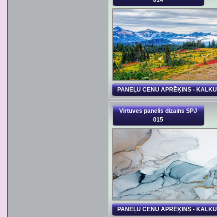
014
PANEĻU CENU APRĒĶINS - KALK
Virtuves panelis dizains SPJ
015
PANEĻU CENU APRĒĶINS - KALK