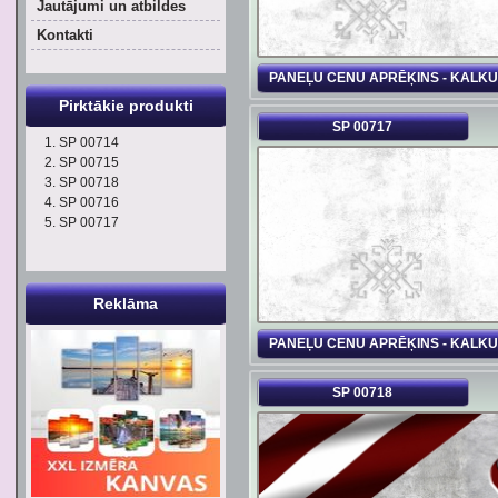
Jautājumi un atbildes
Kontakti
PANEĻU CENU APRĒĶINS - KALK
Pirktākie produkti
SP 00717
SP 00714
SP 00715
SP 00718
SP 00716
SP 00717
Reklāma
PANEĻU CENU APRĒĶINS - KALK
SP 00718