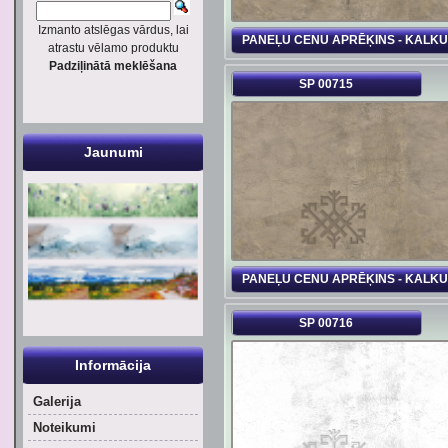
Izmanto atslēgas vārdus, lai
PANEĻU CENU APRĒĶINS - KALK
atrastu vēlamo produktu
Padziļinātā meklēšana
SP 00715
Jaunumi
PANEĻU CENU APRĒĶINS - KALK
SP 00716
Informācija
Galerija
Noteikumi