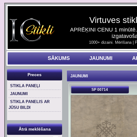
Virtuves stik
APRĒĶINI CENU 1 minūtē. 
izgatavoš
1000+ dizaini. Mērīšana | 
SĀKUMS
JAUNUMI
A
Preces
JAUNUMI
STIKLA PANEĻI
SP 00714
JAUNUMI
STIKLA PANELIS AR
JŪSU BILDI
Ātrā meklēšana