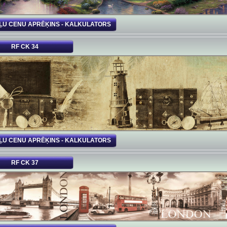
ĻU CENU APRĒĶINS - KALKULATORS
RF CK 34
ĻU CENU APRĒĶINS - KALKULATORS
RF CK 37