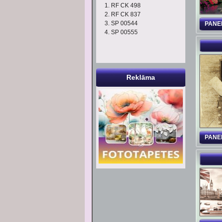
RF CK 498
RF CK 837
SP 00544
PANE
SP 00555
Reklāma
PANE