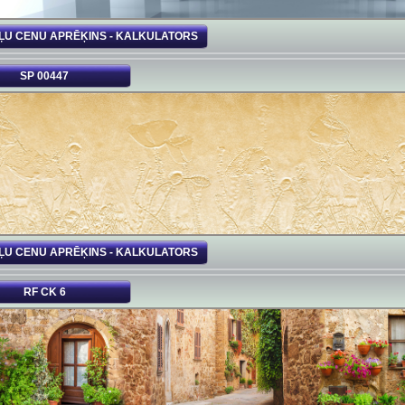
ĻU CENU APRĒĶINS - KALKULATORS
SP 00447
ĻU CENU APRĒĶINS - KALKULATORS
RF CK 6