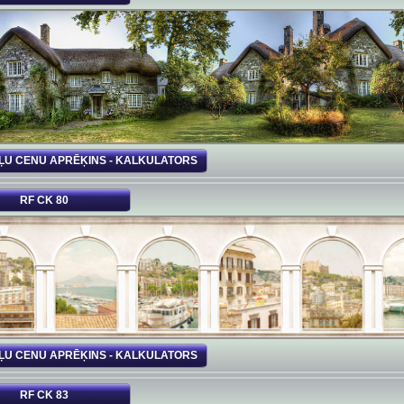
ĻU CENU APRĒĶINS - KALKULATORS
RF CK 80
ĻU CENU APRĒĶINS - KALKULATORS
RF CK 83