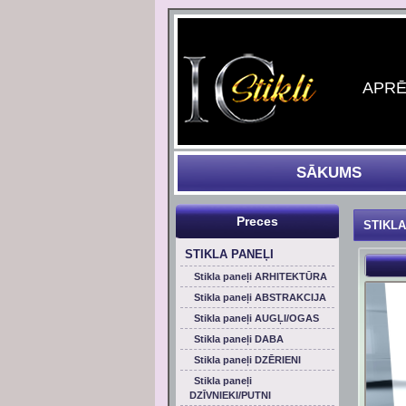
APRĒĶ
SĀKUMS
Preces
STIKLA
STIKLA PANEĻI
Stikla paneļi ARHITEKTŪRA
Stikla paneļi ABSTRAKCIJA
Stikla paneļi AUGĻI/OGAS
Stikla paneļi DABA
Stikla paneļi DZĒRIENI
Stikla paneļi
DZĪVNIEKI/PUTNI