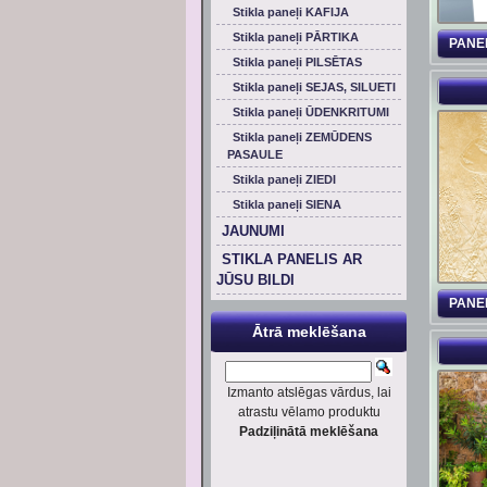
Stikla paneļi KAFIJA
Stikla paneļi PĀRTIKA
PANE
Stikla paneļi PILSĒTAS
Stikla paneļi SEJAS, SILUETI
Stikla paneļi ŪDENKRITUMI
Stikla paneļi ZEMŪDENS
PASAULE
Stikla paneļi ZIEDI
Stikla paneļi SIENA
JAUNUMI
STIKLA PANELIS AR
JŪSU BILDI
PANE
Ātrā meklēšana
Izmanto atslēgas vārdus, lai
atrastu vēlamo produktu
Padziļinātā meklēšana