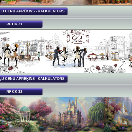
ĻU CENU APRĒĶINS - KALKULATORS
RF CK 21
ĻU CENU APRĒĶINS - KALKULATORS
RF CK 32