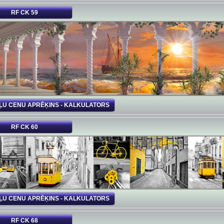
RF CK 59
ĻU CENU APRĒĶINS - KALKULATORS
RF CK 60
ĻU CENU APRĒĶINS - KALKULATORS
RF CK 68