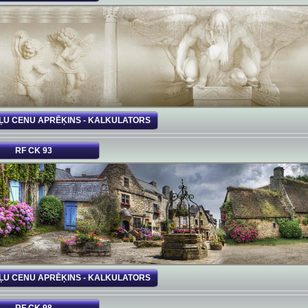
ĻU CENU APRĒĶINS - KALKULATORS
RF CK 93
ĻU CENU APRĒĶINS - KALKULATORS