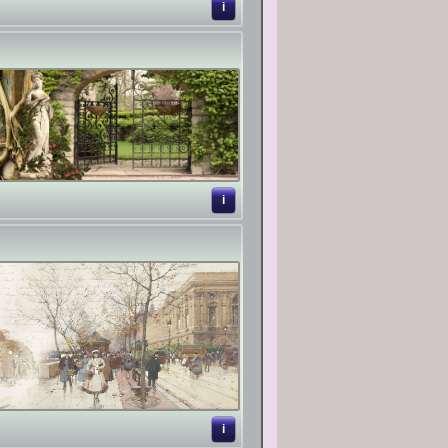
i
i
i