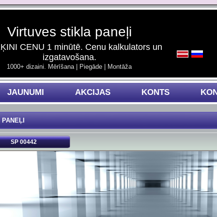
Virtuves stikla paneļi
INI CENU 1 minūtē. Cenu kalkulators un
izgatavošana.
1000+ dizaini. Mērīšana | Piegāde | Montāža
JAUNUMI
AKCIJAS
KONTS
KON
 PANEĻI
SP 00442