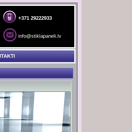
+371 29222933
info@stiklapaneli.lv
TAKTI